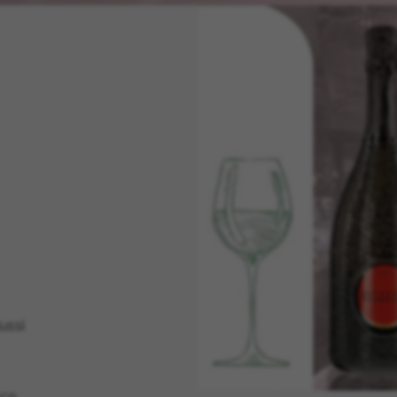
ussi
cco