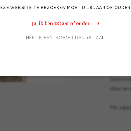
SAR
EZE WEBSITE TE BEZOEKEN MOET U 18 JAAR OF OUDER
ROS
Ja, ik ben 18 jaar of ouder
NEE, IK BEN JONGER DAN 18 JAAR
Pomodori
roggenb
geitenkaa
Deze rosé
citrus en r
Fris, sapp