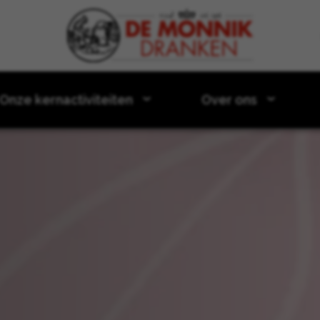
Door naar content
Onze kernactiviteiten
Over ons
 Zeewolde