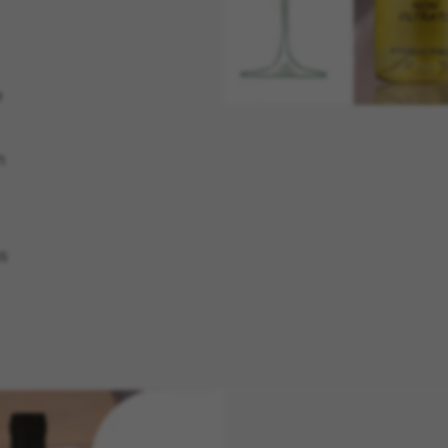
e
n
ns