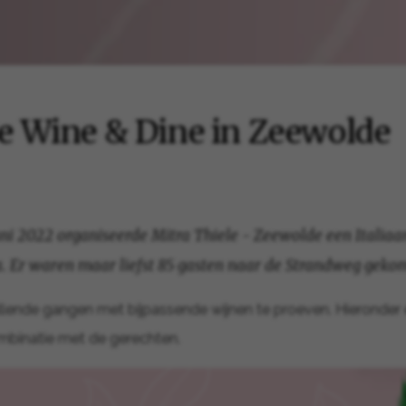
se Wine & Dine in Zeewolde
ni 2022 organiseerde Mitra Thiele - Zeewolde een Italia
ka. Er waren maar liefst 85 gasten naar de Strandweg geko
hillende gangen met bijpassende wijnen te proeven. Hieronder
ombinatie met de gerechten.