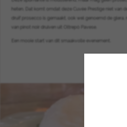
heten. Dat komt omdat deze Cuvée Prestige niet van d
druif prosecco is gemaakt, ook wel genoemd de glera,
van pinot noir druiven uit Oltrepò Pavese.
Een mooie start van dit smaakvolle evenement.