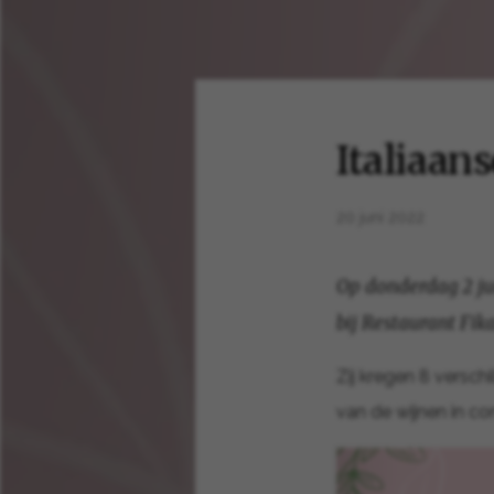
Italiaan
20 juni 2022
Op donderdag 2 ju
bij Restaurant Fi
Zij kregen 8 versc
van de wijnen in c