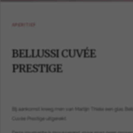
APERITIEF
BELLUSSI CUVÉE
PRESTIGE
Bij aankomst kreeg men van Martijn Thiele een glas Bell
Cuvée Prestige uitgereikt.
Deze spumante is mousserend, maar mag geen prose