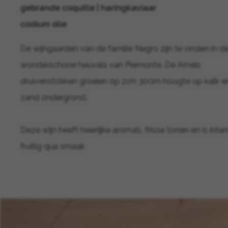
gebrande coquille | haringkaviaar
codium olie
De wijngaarden van de familie Negro zijn te vinden in d
wonderschone heuvels van Piemonte. De Arneis
druivenstokken groeien op zo’n 300m hoogte op kalk e
zand ondergrond.
Deze wijn heeft heerlijke aroma’s, frisse tonen en is inte
fruitig qua smaak