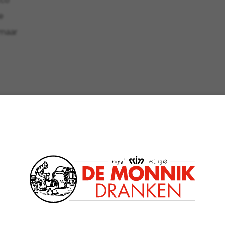
e
 maar
VOORGE