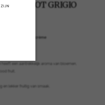
TORI PINOT GRIGIO
 ZIJN
É
 tomaat | tomaten crème
rood crumble
s room - ijs
 heeft een aantrekkelijk aroma van bloemen,
ood fruit.
ig en lekker fruitig van smaak.