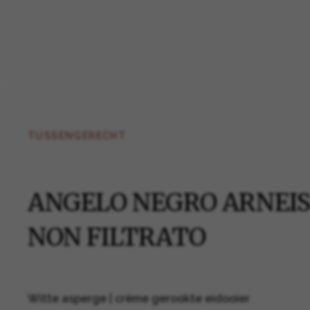
TUSSENGERECHT
ANGELO NEGRO ARNEI
NON FILTRATO
Witte asperge | crème gerookte eidooier