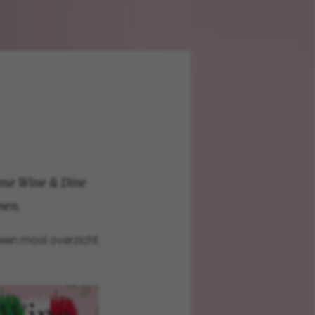
anse Wine & Dine
men.
 een mooi overzicht