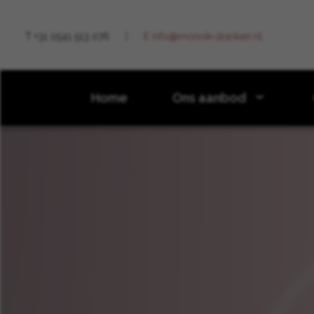
T +31 0541 513 076
E info@monnik-dranken.nl
Home
Ons aanbod
Nieuws
2022
Juni
Italiaanse Wine & Dine in