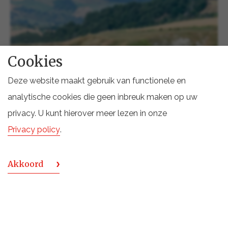
Cookies
Deze website maakt gebruik van functionele en
analytische cookies die geen inbreuk maken op uw
privacy. U kunt hierover meer lezen in onze
Privacy policy
.
Akkoord