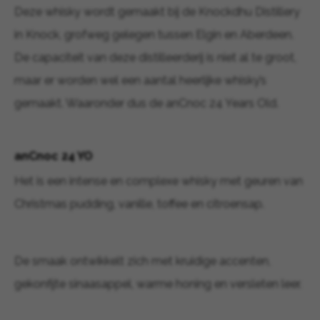
Deze whisky wordt gemaakt bij de Knockdhu Distillery
in Knock, grofweg gelegen tussen Elgin en Aberdeen.
De capaciteit van deze distilleerderij is niet al te groot,
maar er worden wel een aantal heerlijke whisky’s
gemaakt. Waaronder dus de anCnoc 24 Years Old.
anCnoc 24 YO
Het is een intense en complexe whisky met geuren van
Christmas pudding, vanille, toffee en citroensap.
De smaak ontwikkelt zich met kruidige accenten,
gekonfijte sinaasappel, warme honing en versleten leer.