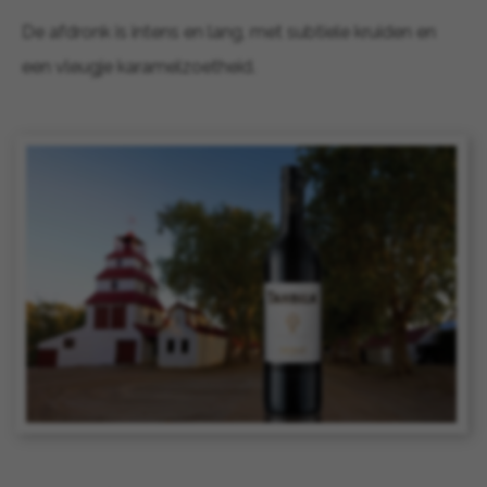
De afdronk is intens en lang, met subtiele kruiden en
een vleugje karamelzoetheid.