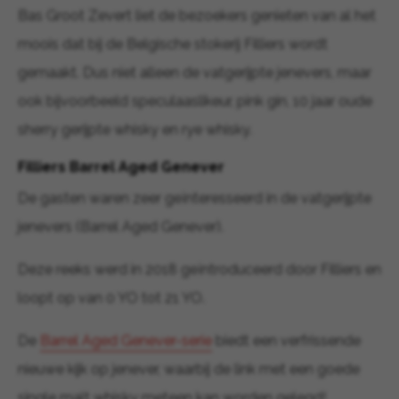
Bas Groot Zevert liet de bezoekers genieten van al het
moois dat bij de Belgische stokerij Filliers wordt
gemaakt. Dus niet alleen de vatgerijpte jenevers, maar
ook bijvoorbeeld speculaaslikeur, pink gin, 10 jaar oude
sherry gerijpte whisky en rye whisky.
Filliers Barrel Aged Genever
De gasten waren zeer geïnteresseerd in de vatgerijpte
jenevers (Barrel Aged Genever).
Deze reeks werd in 2018 geïntroduceerd door Filliers en
loopt op van 0 YO tot 21 YO.
De
Barrel Aged Genever-serie
biedt een verfrissende
nieuwe kijk op jenever, waarbij de link met een goede
single malt whisky meteen kan worden gelegd!