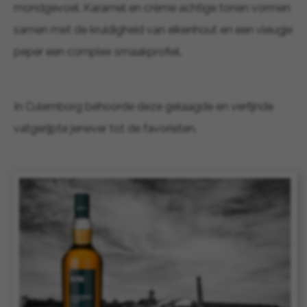
mondgevoel. Karamel en crème achtige tonen vormen
samen met de kruidigheid van eikenhout en een vleugje
peper een complex smaakprofiel.
In Culemborg behoorde deze gelaagde en verfijnde
vatgerijpte jenever tot de favorieten.