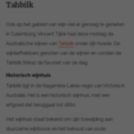
Tahbilk
Ook op het gebied van wijn viel er genoeg te genieten
in Culemborg. Vincent Tijink had deze middag de
Australische wijnen van
Tahbilk
onder zijn hoede. De
wijnliefhebbers genoten van de wijnen en vonden de
Tahbilk Shiraz de favoriet van de dag.
Historisch wijnhuis
Tahbilk ligt in de Nagambie Lakes-regio van Victoria in
Australië. Het is een historisch wijnhuis, met een
erfgoed dat teruggaat tot 1860.
Het wijnhuis staat bekend om zijn toewijding aan
duurzame wijnbouw en het behoud van oude