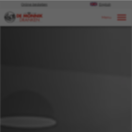
Online bestellen
English
Door naar content
Nieuws
2023
november