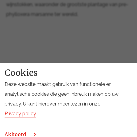
wijnstokken, waaronder de grootste plantage van pre-
phylloxera marsanne ter wereld.
Cookies
Tahbilk Shiraz
Deze website maakt gebruik van functionele en
analytische cookies die geen inbreuk maken op uw
De Tahbilk Shiraz, een prominente variëteit van het
privacy. U kunt hierover meer lezen in onze
wijnhuis, belichaamt de kenmerkende stijl van de regio.
Privacy policy
.
Met diep paarse tinten biedt deze wijn intense aroma's
van rijpe pruimen, zwarte bessen en subtiele kruiden.
Akkoord