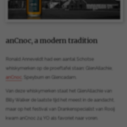
anCnoc, a modern tradition
Ronald Anneveldt had een aantal Schotse
whiskymerken op de proeftafel staan: GlenAllachie,
anCnoc
, Speyburn en Glencadam.
Van deze whiskymerken staat het GlenAllachie van
Billy Walker de laatste tijd het meest in de aandacht,
maar op het festival van Drankenspecialist van Rooij
kwam anCnoc 24 YO als favoriet naar voren.