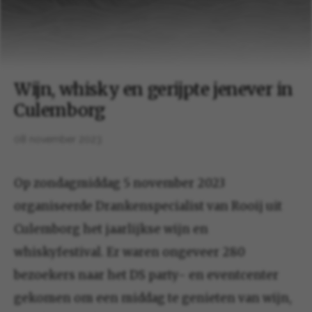
Wijn, whisky en gerijpte jenever in
Culemborg
08 november 2023
Op zondagmiddag 5 november 2023
organiseerde Drankenspecialist van Rooij uit
Culemborg het jaarlijkse wijn en
whiskyfestival. Er waren ongeveer 280
bezoekers naar het DS party- en eventcenter
gekomen om een middag te genieten van wijn,