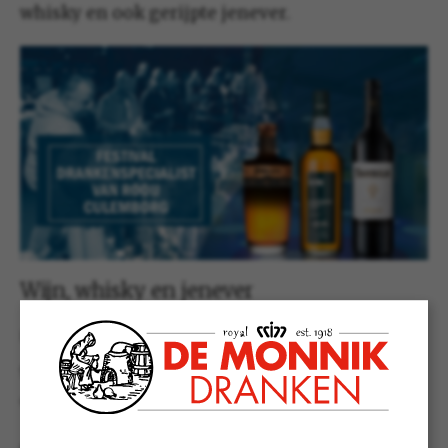
whisky en ook gerijpte jenever.
Wijn, whisky en jenever
Het festival dat door de familie van Rooij wordt
georganiseerd is een begrip in Culemborg en
omstreken.