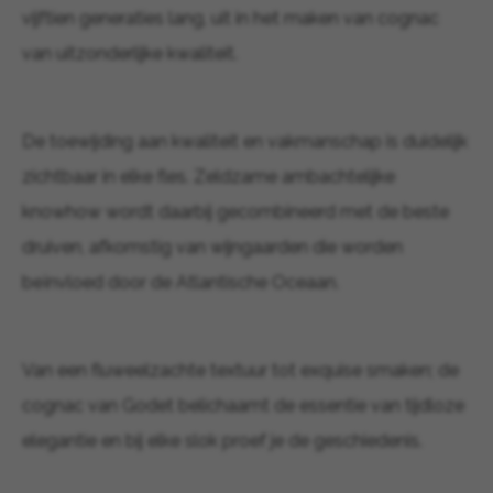
vijftien generaties lang, uit in het maken van cognac
van uitzonderlijke kwaliteit.
De toewijding aan kwaliteit en vakmanschap is duidelijk
zichtbaar in elke fles. Zeldzame ambachtelijke
knowhow wordt daarbij gecombineerd met de beste
druiven, afkomstig van wijngaarden die worden
beïnvloed door de Atlantische Oceaan.
Van een fluweelzachte textuur tot exquise smaken; de
cognac van Godet belichaamt de essentie van tijdloze
elegantie en bij elke slok proef je de geschiedenis.