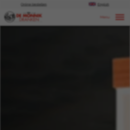
Online bestellen
English
Door naar content
Nieuws
2023
september