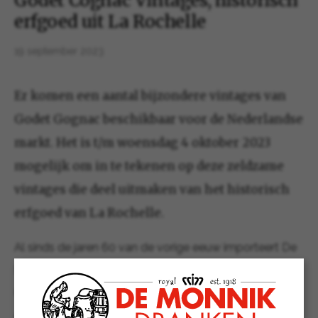
Godet Cognac Vintages, historisch
erfgoed uit La Rochelle
19 september 2023
Er komen een aantal bijzondere vintages van
Godet Gognac beschikbaar voor de Nederlandse
markt. Het is t/m woensdag 4 oktober 2023
mogelijk om in te tekenen op deze zeldzame
vintages die deel uitmaken van het historisch
erfgoed van La Rochelle.
Al sinds de jaren 60 van de vorige eeuw importeert De
Monnik Dranken cognac van Godet naar Nederland.
Godet Cognac is ons oudste buitenlandse importmerk
en we zijn trots op de goede banden die wij met dit