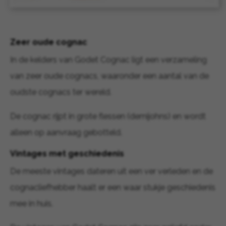
Zeer oude cognac
In de kelders van Godet Cognac ligt een verzameling
van zeer oude cognacs, waaronder een aantal van de
oudste cognacs ter wereld.
De cognac rijpt in grote flessen (demijohns) en wordt
alleen op aanvraag gebotteld.
Vintages met geschiedenis
De meeste vintages dateren uit een ver verleden en de
cognacliefhebber haalt er een waar stukje geschiedenis
mee in huis.