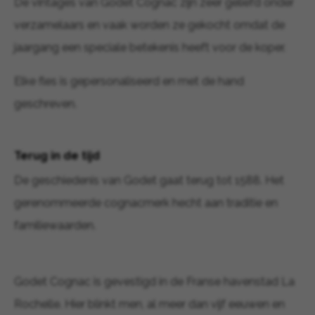
De vintages van Godet Cognac zijn zeer geliefd onder
verzamelaars en vaak worden ze gekocht omdat de
jaargang een speciale betekenis heeft voor de koper.
Elke fles is gepersonaliseerd en met de hand
geschreven.
Terug in de tijd
De geschiedenis van Godet gaat terug tot 1588. Het
gerenommeerde cognacmerk hecht aan traditie en
familiewaarden.
Godet Cognac is gevestigd in de Franse havenstad La
Rochelle. Hier blinkt men, al meer dan vijf eeuwen en