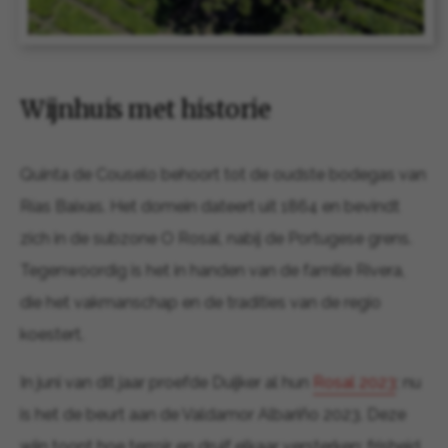
Wijnhuis met historie
Quinta de Couselo behoort tot de oudste bodegas van
Rías Baixas. Het domein dateert uit 1864 en bevindt
zich in de subzone O Rosal, nabij de Portugese grens.
Tegenwoordig is het in handen van de familie Rivera,
die het vakmanschap en de tradities van de regio
koestert.
In juni van dit jaar proefde Duijker al hun
Rosal 2023
; nu
is het de beurt aan de Valdamor Albariño 2023. Deze
wijn toont hoe terroir en druif elkaar versterken: frisheid,