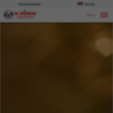
Online bestellen
English
Door naar content
Nieuws
2025
Augustus