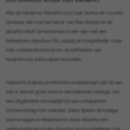
Met de Valdamor Albariño 2023 laat Quinta de Couselo
opnieuw zien hoe het terroir van Rías Baixas en de
albariño-druif samenkomen in een wijn met een
herkenbare signatuur. Fris, sappig en toegankelijk, maar
met voldoende inhoud om de liefhebber van
karaktervolle witte wijnen te boeien.
Hubrecht Duijkers proefnotitie onderstreept dat dit een
wijn is die het goed doet in verschillende settings: van
een uitgebreide vismaaltijd tot een ontspannen
zomermiddag met vrienden. Zeker tijdens de huidige
warme dagen in Nederland is deze Albariño een
verfrissende keuze die uitnodigt om te ontdekken wat