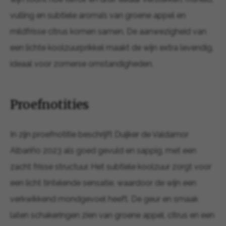
vulling en subtiele aroma’s van groene appel en
mildfrisse citrus komen samen. De aanwezigheid van
een lichte koolzuurprikkel maakt de wijn extra levendig,
ideaal voor zomerse omstandigheden.
Proefnotities
In zijn proefnotitie beschrijft Duijker de Valdamor
Albariño 2023 als goed gevuld en sappig, met een
zacht frisse structuur. Het subtiele koolzuur zorgt voor
een licht tintelende sensatie, waardoor de wijn een
verkwikkend mondgevoel heeft. De geur en smaak
laten schakeringen zien van groene appel, citrus en een