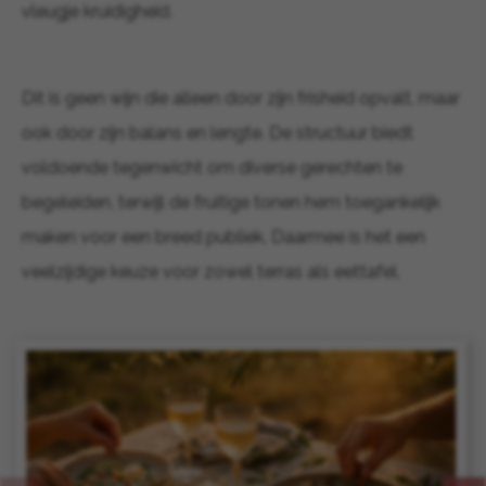
vleugje kruidigheid.
Dit is geen wijn die alleen door zijn frisheid opvalt, maar
ook door zijn balans en lengte. De structuur biedt
voldoende tegenwicht om diverse gerechten te
begeleiden, terwijl de fruitige tonen hem toegankelijk
maken voor een breed publiek. Daarmee is het een
veelzijdige keuze voor zowel terras als eettafel.