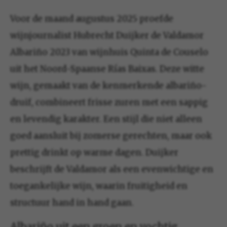
Voor de maand augustus 2025 proefde
wijnjournalist Hubrecht Duijker de Valdamor
Albariño 2023 van wijnhuis Quinta de Couselo
uit het Noord-Spaanse Rías Baixas. Deze witte
wijn, gemaakt van de kenmerkende albariño-
druif, combineert frisse zuren met een sappig
en levendig karakter. Een stijl die niet alleen
goed aansluit bij zomerse gerechten, maar ook
prettig drinkt op warme dagen. Duijker
beschrijft de Valdamor als een evenwichtige en
toegankelijke wijn, waarin fruitigheid en
structuur hand in hand gaan.
Albariño uit een groen en vochtig