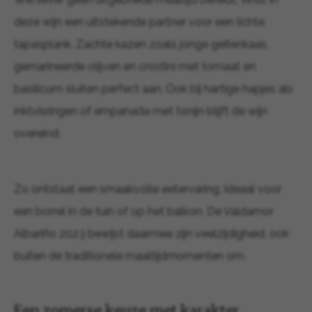
deze wijn een uitstekende partner voor een lichte
tapasplank. Zachte kazen zoals jonge geitenkaas,
gemarineerde olijven en crostini met tomaat en
basilicum sluiten perfect aan. Ook bij hartige hapjes als
inktvisringen of empanada met tonijn blijft de wijn
overeind.
Zo ontstaat een smaakvolle eetervaring, ideaal voor
een borrel in de tuin of op het balkon. De Valdamor
Albariño 2023 bewijst daarmee zijn veelzijdigheid, ook
buiten de traditionele maaltijdmomenten om.
Een zomerse keuze met karakter