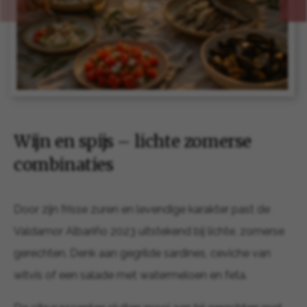
Wijn en spijs – lichte zomerse
combinaties
Door zijn frisse zuren en levendige karakter past de
Valdamor Albariño 2023 uitstekend bij lichte, zomerse
gerechten. Denk aan gegrilde sardines, ceviche van
witvis of een salade met watermeloen en feta.