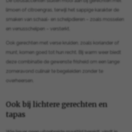
De citrusaccenten sluiten mooi aan bij gerechten met
limoen of citroengras, terwijl het sappige karakter de
smaken van schaal- en schelpdieren – zoals mosselen
en venusschelpen – versterkt.
Ook gerechten met verse kruiden, zoals koriander of
munt, komen goed tot hun recht. Bij warm weer biedt
deze combinatie de gewenste frisheid om een lange
zomeravond culinair te begeleiden zonder te
overheersen.
Ook bij lichtere gerechten en
tapas
Wie liever geen uitgebreide maaltijd bereidt, vindt in