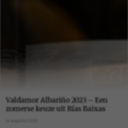
Valdamor Albariño 2023 – Een
zomerse keuze uit Rías Baixas
14 augustus 2025