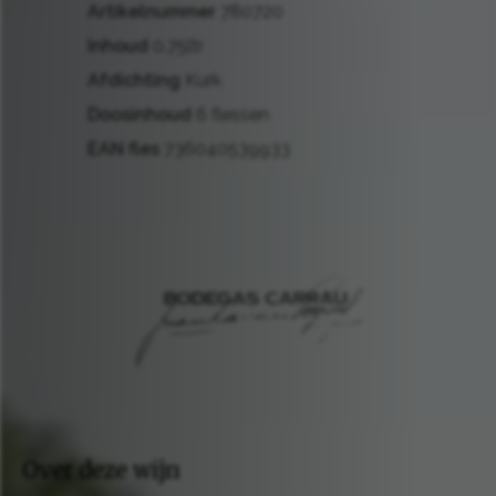
Artikelnummer
780720
Inhoud
0.75ltr
Afdichting
Kurk
Doosinhoud
6 flessen
EAN fles
736040539933
Over deze wijn