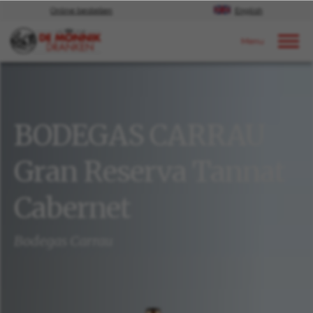
Online bestellen
English
Door naar content
Ons aanbod
BODEGAS CARRAU
Gran Reserva Tannat
Cabernet
Bodegas Carrau