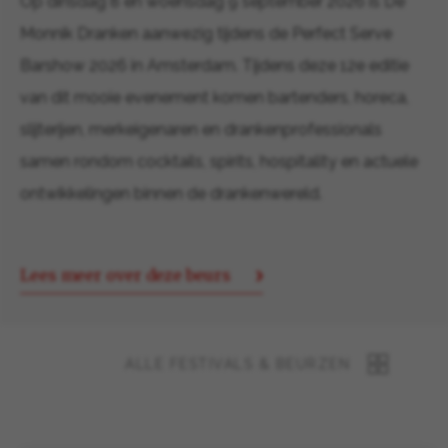
Op dinsdag 8 en woensdag 9 september 2026 is De
Monnik Dranken aanwezig tijdens de Perfect Serve
Barshow 2026 in Amsterdam. Tijdens deze 12e editie
van dit mooie evenement komen bartenders, horeca,
slijterijen, merkeigenaren en drankenprofessionals
samen rondom cocktails, spirits, hospitality en actuele
ontwikkelingen binnen de drankenwereld.
Lees meer over deze beurs
ALLE FESTIVALS & BEURZEN