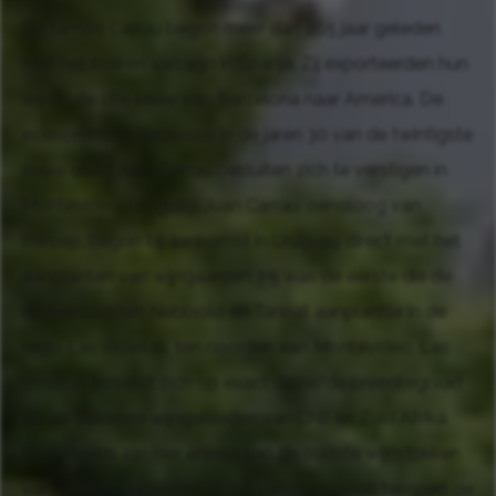
De familie Carrau begon meer dan 265 jaar geleden
met het maken van wijn in Spanje. Zij exporteerden hun
wijn in de 18e eeuw van Barcelona naar America. De
economische depressie in de jaren 30 van de twintigste
eeuw deed Juan Carrau besluiten zich te verstigen in
Montevideo, Uruguay. Juan Carrau, oenoloog van
beroep, begon bij aankomst in Uruguay direct met het
aanplanten van wijngaarden. Hij was de eerste die de
druivensoorten Nebbiolo en Tannat aanplantte in de
regio Las Violetas, ten noorden van Montevideo. Las
Violetas bevindt zich op exact dezelfde breedtegraad
als de bekende wijngebieden van Chili en Zuid Afrika.
Nog steeds zijn hier enkele van de oudste wijnstokken
van het land te vinden. Wind van de oceaan tempert de