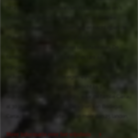
hitte tijdens de zomermaanden in Las Violetas en 's
winters is het gebied vrij van vorst. Door de flinke
temperatuurverschillen tussen dag en nacht rijpen de
druiven langzaam en krijgen ze alle gelegenheid om
hun volledige aromapotentieel te ontwikkelen. De
familie Carrau bezit in totaal 60 hectare aan
wijngaarden in de regio Las Violetas. 90 procent van de
druiven is afkomstig uit de eigen wijngaarden, de
overige 10 procent wordt aangekocht bij 3
druivenproducenten uit de regio, waar de familie Carrau
al 30 jaar mee samenwerkt. De wijnen van Bodegas
Carrau worden geëxporteerd aan meer dan 25 landen.
Meer informatie over het wijnhuis