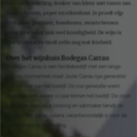
De wijn is prachtig donker van kleur met tonen van
zwarte bessen, peper en eikenhout. Je proeft rijp
fruit zoals pruimen, frambozen, zwarte bessen
maar daarnaast ook veel kruidigheid. De wijn is
niet te zwaar en biedt zelfs nog wat frisheid.
Over het wijnhuis Bodegas Carrau
Bodegas Carrau is een familiebedrijf met een lange
historie, momenteel staat Javier Carrau (9e generatie)
aan het roer van het bedrijf. De 10e generatie werkt
inmiddels ook alweer 10 jaar binnen het bedrijf. De zoon
van Javier, Marcos, is bioloog en wijnmaker terwijl de
dochter van Javier, Juliana, verantwoordelijk is voor de
administratie en marketing.