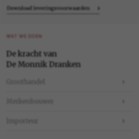
Download leveringsvoorwaarden
WAT WE DOEN
De kracht van
De Monnik Dranken
Groothandel
Merkenbouwer
Importeur