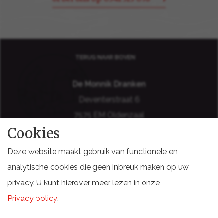
TERUG NAAR BOVEN
De Monnik Dranken
Deventerstraat 6
7575 EM Oldenzaal
Cookies
Holland
Deze website maakt gebruik van functionele en
analytische cookies die geen inbreuk maken op uw
privacy. U kunt hierover meer lezen in onze
DISCLAIMER
COOKIES
SITEMAP
PRIVACY VOORWAARDEN
Privacy policy
.
LEVERINGSVOORWAARDEN
DOCUMENTEN STAKEHOLDERS