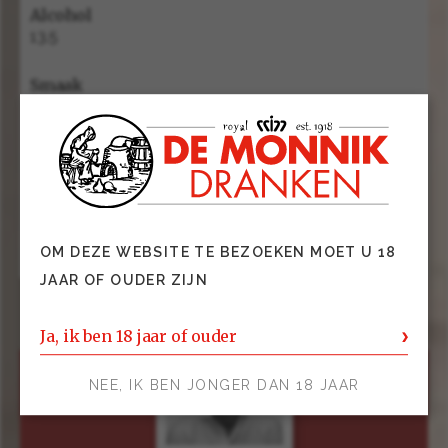
Alcohol
13.5
Smaak
Droog
Subgroep
Rode wijn
Kleur
Rood
OM DEZE WEBSITE TE BEZOEKEN MOET U 18
JAAR OF OUDER ZIJN
Ja, ik ben 18 jaar of ouder
NEE, IK BEN JONGER DAN 18 JAAR