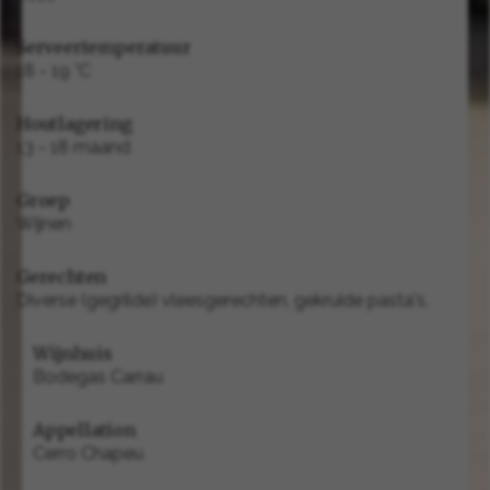
Serveertemperatuur
18 - 19 °C
Houtlagering
13 - 18 maand
Groep
Wijnen
Gerechten
Diverse (gegrilde) vleesgerechten, gekruide pasta's.
Wijnhuis
Bodegas Carrau
Appellation
Cerro Chapeu