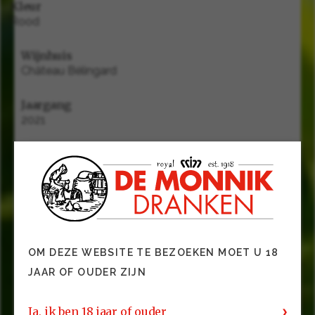
Kleur
Rood
Wijnhuis
Château Bélingard
Jaargang
2021
Serveertemperatuur
16 - 18 °C
Houtlagering
geen
Groep
OM DEZE WEBSITE TE BEZOEKEN MOET U 18
Wijnen
JAAR OF OUDER ZIJN
Gerechten
Ja, ik ben 18 jaar of ouder