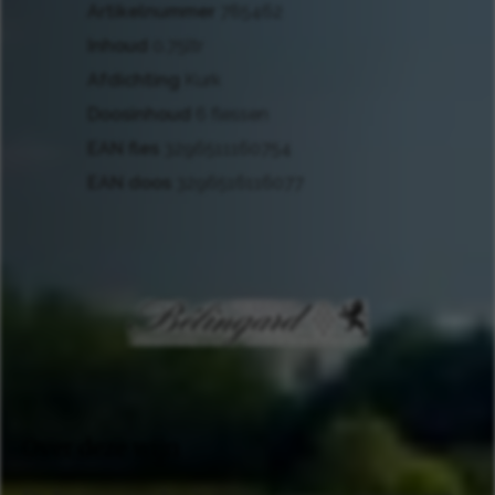
Artikelnummer
785462
Inhoud
0.75ltr
Afdichting
Kurk
Doosinhoud
6 flessen
EAN fles
3296511160754
EAN doos
3296516116077
Over deze wijn