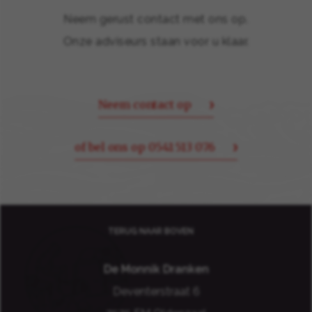
Neem gerust contact met ons op.
Onze adviseurs staan voor u klaar.
Neem contact op
of bel ons op 0541 513 076
TERUG NAAR BOVEN
De Monnik Dranken
Deventerstraat 6