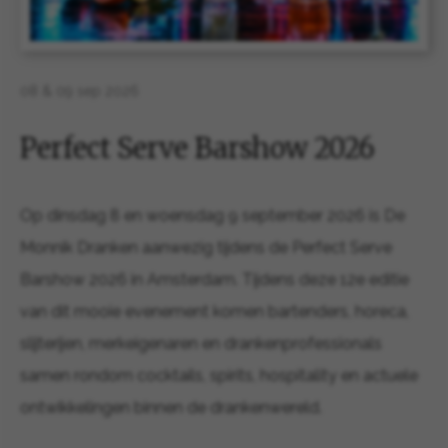
08 & 09 sep 2026
Perfect Serve Barshow 2026
Op dinsdag 8 en woensdag 9 september 2026 is De
Monnik Dranken aanwezig tijdens de Perfect Serve
Barshow 2026 in Amsterdam. Tijdens deze 12e editie
van dit mooie evenement komen bartenders, horeca,
slijterijen, merkeigenaren en drankenprofessionals
samen rondom cocktails, spirits, hospitality en actuele
ontwikkelingen binnen de drankenwereld.