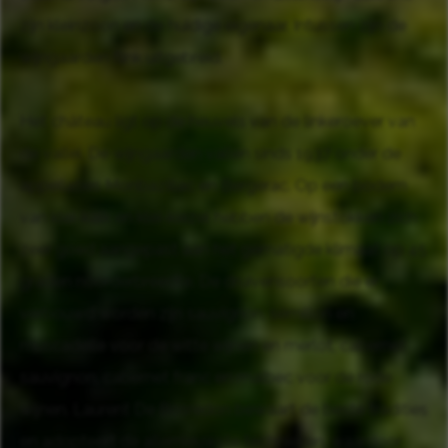
zijn kleinzoon en de huidige eigenaar. Intussen zijn de
wijngaarden flink uitgebreid.
Het château ligt op de heuvels van de linkeroever van
de vallei. De wijngaarden vallen sinds 1937 onder de
appellaties Monbazillac en Bergerac. Op een bodem
van klei-kalk en klei-kiezel hebben de wijnstokken zich
zeer goed aangepast aan het gematigde klimaat op 45
graden noorderbreedte. De druivensoorten die er
verbouwd worden zijn sauvignon, sémillon en
muscadelle voor de witte wijnen en merlot, cabernet
sauvignon, cabernet franc en malbec voor de rode
wijnen. Laurent De Bosredon bewaart de beste tradities
en adopteert de allernieuwste technieken, waardoor