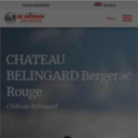
Online bestellen
English
Door naar content
Ons aanbod
CHATEAU
BELINGARD Bergerac
Rouge
Château Bélingard