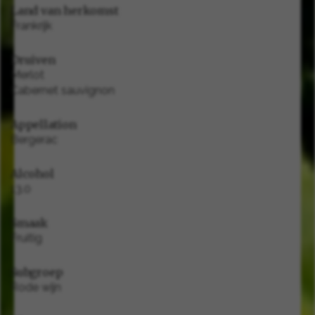
Land van herkomst
Frankrijk
Druiven
Merlot
Cabernet sauvignon
Appellation
Bergerac
Alcohol
13.0
Smaak
Fruitig
Subgroep
Rode wijn