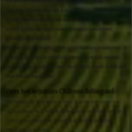
De druiven worden 's nachts geoogst, waarna een
koudeschilweking van 4 dagen volgt. De vergisting
vindt plaats, waarbij het sap over de schilletjes
wordt gepompt voor meer extractie van kleur,
smaak en tannines.
De neus is erg fruitig, met rood fruit en tonen van
vanille. De wijn is rond en soepel met een mooie
frisheid. In de smaak veel rood fruit, mooi in balans
met zachte tannines.
Over het wijnhuis Château Bélingard
De familie De Bosredon woont al sinds het begin van
de 19e eeuw op Château Bélingard, in het hart van de
Dordognevallei in het gebied van de Bergerac en
Monbazillac wijnen.