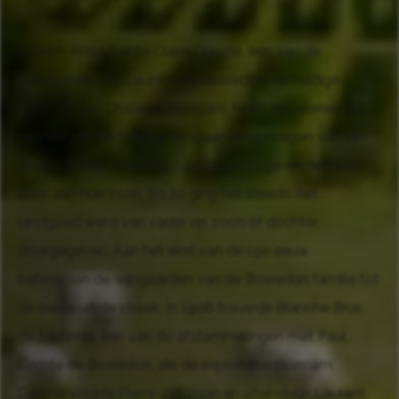
Joseph-Rose Sainte Claire Clauzel, één van de
voorouders van Laurent De Bosredon, de huidige
eigenaar van Château Bélingard, heeft het allereerste
perceel van de huidige wijngaarden gekregen van zijn
vrouw, Manon Maloriac-Lagrange. Zij gaven het weer
door aan hun zoon. En zo ging het steeds: het
landgoed werd van vader op zoon of dochter
doorgegeven. Aan het eind van de 19e eeuw
behoorden de wijngaarden van de Bosredon familie tot
de beste uit de streek. In 1908 trouwde Blanche Brus
de La Brinie, één van de afstammelingen met Paul,
Comte de Bosredon, die de exploitatie overnam.
Daarna volgde Pierre, zijn zoon en uiteindelijk Laurent,