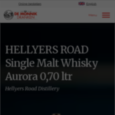
Online bestellen
English
Door naar content
Ons aanbod
HELLYERS ROAD
Single Malt Whisky
Aurora 0,70 ltr
Hellyers Road Distillery