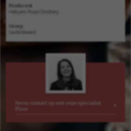
Producent
Hellyers Road Distillery
Groep
Gedistilleerd
Neem contact op met onze specialist
Floor