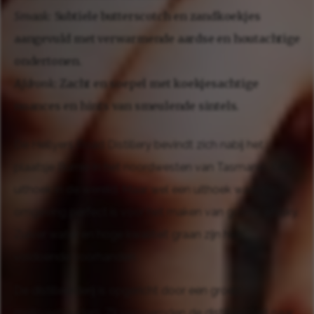
Smaak:
Subtiele butterscotch en zandkoekjes
aangevuld met verwarmende aardse en houtachtige
ondertonen.
Afdronk:
Zacht en soepel met koekjesachtige
nuances en hints van smeulende sintels.
De Hellyers Road Distillery bevindt zich nabij het
plaatsje Burnie in het noordwesten van Tasmanië. Een
uithoek in de wereld. Maar wel een uithoek waar de
omgeving perfect is voor het maken van goede whisky.
Zuiver water en hoge kwaliteit graan zijn hier
voldoende voorhanden.
De distilleerderij is opgericht door een groep
melkveehouders. Zij vernoemden de distilleerderij naar