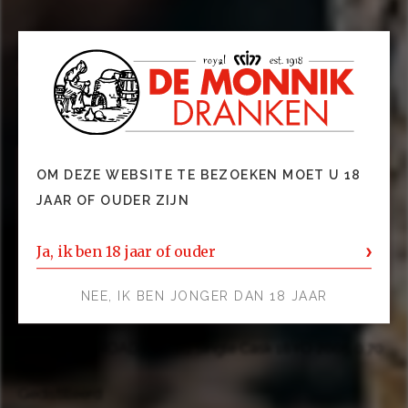
MEER PRODUCTEN VAN HELLYERS ROAD
DISTILLERY
OM DEZE WEBSITE TE BEZOEKEN MOET U 18
JAAR OF OUDER ZIJN
Ja, ik ben 18 jaar of ouder
NEE, IK BEN JONGER DAN 18 JAAR
HELLYERS ROAD Single Malt Whisky Aurora 0,70 ltr
Gedistilleerd