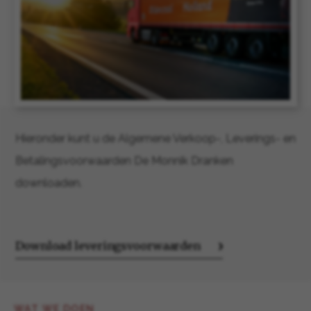
Hieronder kunt u de Algemene Verkoop-, Leverings- en
Betalingsvoorwaarden De Monnik Dranken
downloaden.
Download leveringsvoorwaarden
WAT WE DOEN