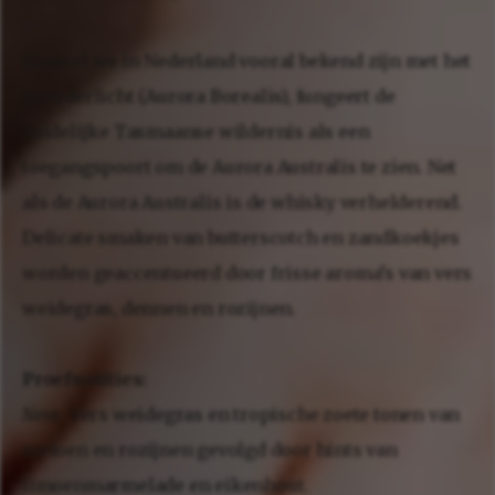
Hoewel we in Nederland vooral bekend zijn met het
noorderlicht (Aurora Borealis), fungeert de
zuidelijke Tasmaanse wildernis als een
toegangspoort om de Aurora Australis te zien. Net
als de Aurora Australis is de whisky verhelderend.
Delicate smaken van butterscotch en zandkoekjes
worden geaccentueerd door frisse aroma’s van vers
weidegras, dennen en rozijnen.
Proefnotities:
Neus:
Vers weidegras en tropische zoete tonen van
meloen en rozijnen gevolgd door hints van
limoenmarmelade en eikenhout.