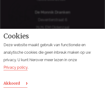
De Monnik Dranken
Deventerstraat 6
7575 EM Oldenzaal
Cookies
Holland
Deze website maakt gebruik van functionele en
analytische cookies die geen inbreuk maken op uw
privacy. U kunt hierover meer lezen in onze
DISCLAIMER
COOKIES
SITEMAP
PRIVACY VOORWAARDEN
Privacy policy
.
LEVERINGSVOORWAARDEN
DOCUMENTEN STAKEHOLDERS
INCASSO
Akkoord