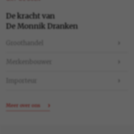
De kracht van
De Monnik Dranken
Groothandel
Merkenbouwer
Importeur
Meer over ons