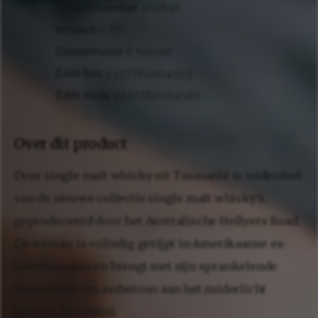
Artikelnummer
109696
Inhoud
0.7ltr
Doosinhoud
6 flessen
EAN fles
9337782004553
EAN doos
9337782004560
Over dit product
Deze single malt whisky uit Tasmanië is onderdeel
van de nieuwe collectie single malt whisky’s
geproduceerd door het Australische Hellyers Road.
De whisky is volledig gerijpt in Amerikaanse ex-
bourbonvaten en brengt met zijn sprankelende
helderheid een eerbetoon aan het zuiderlicht
(Aurora Australis).