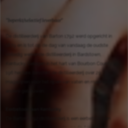
"beperkt/selectief leverbaar"
De distilleerderij van Barton 1792 werd opgericht in
1879 en is tot op de dag van vandaag de oudste
volledig werkende distilleerderij in Bardstown,
Kentucky. Gelegen in het hart van Bourbon County op
196 hectare, beschikt de distilleerderij over 29
magazijnen voor het rijpen van vaten en maar liefst 22
andere gebouwen.
Eerbetoon aan Kentucky
De Barton 1792 distilleerderij is een eerbetoon aan
Kentucky, de geboorteplaats van de Amerikaanse