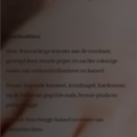
profiel.
Proefnotities:
Neus:
Boterachtige warmte aan de voorkant,
gevolgd door zwarte peper en zachte rokerige
tonen van verkoold eikenhout en kaneel.
Smaak:
Lopende karamel, kruidnagel, kardemom,
op de barbecue gegrilde maïs, brosse pinda en
pittige rogge.
Afdronk:
Een vleugje kaneel en tonen van
citrusvruchten.