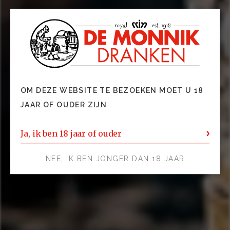
MEER PRODUCTEN VAN RIDGEMONT
OM DEZE WEBSITE TE BEZOEKEN MOET U 18
JAAR OF OUDER ZIJN
Ja, ik ben 18 jaar of ouder
NEE, IK BEN JONGER DAN 18 JAAR
RIDGEMONT 1792 Small
Batch Kentucky Straight
Bourbon
Gedistilleerd