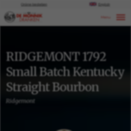
Online bestellen
English
Door naar content
Ons aanbod
RIDGEMONT 1792
Small Batch Kentucky
Straight Bourbon
Ridgemont