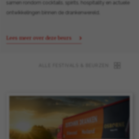
samen rondom cocktails, spirits, hospitality en actuele
ontwikkelingen binnen de drankenwereld.
Lees meer over deze beurs
ALLE FESTIVALS & BEURZEN