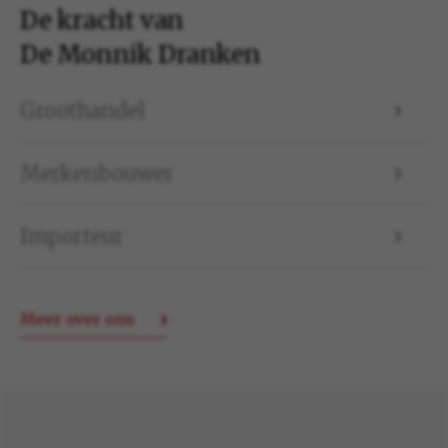
De kracht van
De Monnik Dranken
Groothandel
Merkenbouwer
Importeur
Meer over ons