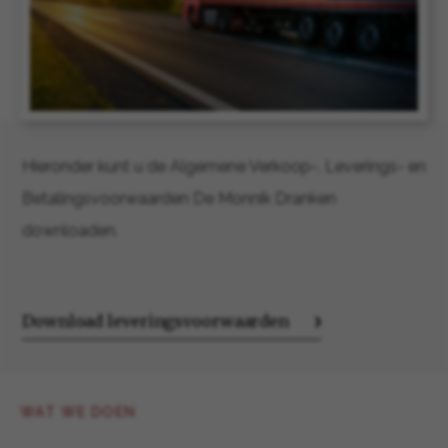
Hieronder kunt u de Algemene Verkoop-, Leverings- en
Betalingsvoorwaarden De Monnik Dranken
downloaden.
Download leveringsvoorwaarden
WAT WE DOEN