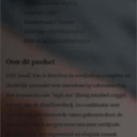
Artikelnummer
109129
Inhoud
0.75ltr
Doosinhoud
6 flessen
EAN fles
0080660001203
EAN doos
20080660001207
Over dit product
1792 Small Batch Bourbon is verfijnd en complex en
duidelijk gemaakt met nauwkeurig vakmanschap.
Het kenmerkende 'high rye' (hoog aandeel rogge)
recept van de distilleerderij, in combinatie met
zorgvuldig geselecteerde vaten gekozen door de
Master Distiller zorgen voor een zeer verfijnde
bourbon met een expressief en elegant smaak