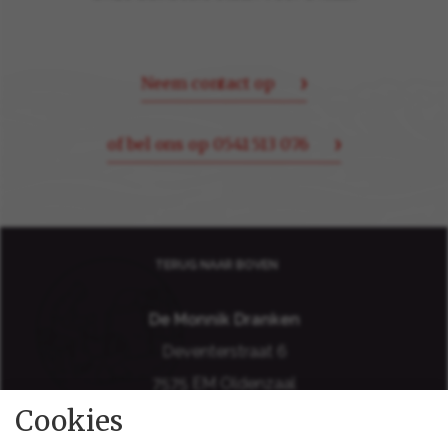
Neem contact op
of bel ons op 0541 513 076
TERUG NAAR BOVEN
De Monnik Dranken
Deventerstraat 6
7575 EM Oldenzaal
Cookies
Holland