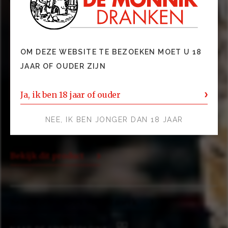
OM DEZE WEBSITE TE BEZOEKEN MOET U 18
JAAR OF OUDER ZIJN
Ja, ik ben 18 jaar of ouder
SANTOCCI Limoncello by Candlelight 0,70 ltr
NEE, IK BEN JONGER DAN 18 JAAR
Gedistilleerd
Bekijk dit product
Bekijk alle spirits van dit merk