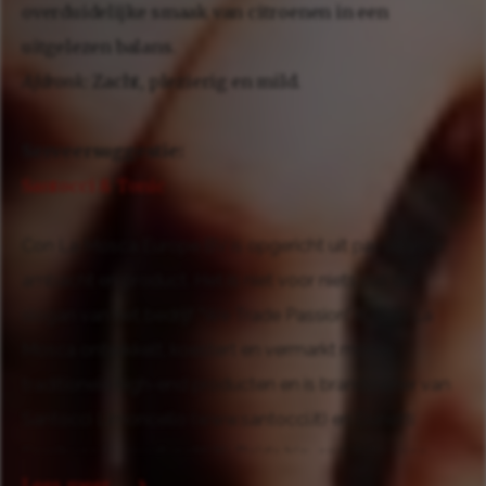
overduidelijke smaak van citroenen in een
uitgelezen balans.
Afdronk:
Zacht, plezierig en mild.
Serveersuggestie:
Santocci & Tonic
Con La Mosca Europe BV is opgericht uit passie voor
ambacht en product. Het is niet voor niets dat de
slogan van het bedrijf "We Trade Passion" is. Con La
Mosca ontwikkelt, koestert en vermarkt mooie,
traditionele high-end producten en is brandowner van
Santocci Limoncello (www.santocci.it) en Dunetti
Sambuca (www.dunetti.it). Beide hig-end Italiaanse
Lees meer