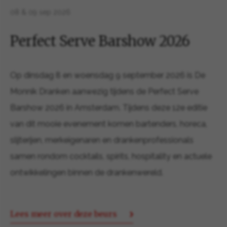
08 & 09 sep 2026
Perfect Serve Barshow 2026
Op dinsdag 8 en woensdag 9 september 2026 is De
Monnik Dranken aanwezig tijdens de Perfect Serve
Barshow 2026 in Amsterdam. Tijdens deze 12e editie
van dit mooie evenement komen bartenders, horeca,
slijterijen, merkeigenaren en drankenprofessionals
samen rondom cocktails, spirits, hospitality en actuele
ontwikkelingen binnen de drankenwereld.
Lees meer over deze beurs