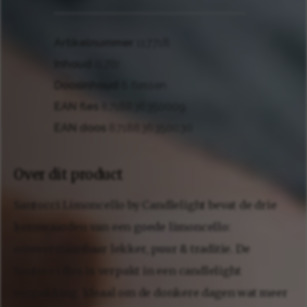
Artikelnummer
117718
Inhoud
0.7ltr
Doosinhoud
6 flessen
EAN fles
8718836350009
EAN doos
8718836350030
Over dit product
Santocci Limoncello by Candlelight bevat de drie
kernwaarden van een goede limoncello:
onweerstaanbaar lekker, puur & traditie. De
Santocci fles is verpakt in een candlelight
verpakking. Ideaal om de donkere dagen wat meer