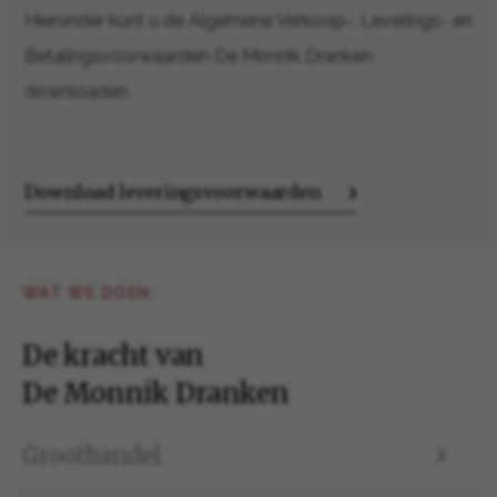
Hieronder kunt u de Algemene Verkoop-, Leverings- en
Betalingsvoorwaarden De Monnik Dranken
downloaden.
Download leveringsvoorwaarden
WAT WE DOEN
De kracht van
De Monnik Dranken
Groothandel