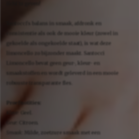
licht te geven!
Santocci's balans in smaak, afdronk en
consistentie als ook de mooie kleur (zowel in
gekoelde als ongekoelde staat), is wat deze
limoncello zo bijzonder maakt. Santocci
Limoncello bevat geen geur-, kleur- en
smaakstoffen en wordt geleverd in een mooie
robuuste transparante fles.
Proefnotities:
Kleur:
Geel.
Geur:
Citroen.
Smaak
: Milde, zoetzure smaak met een