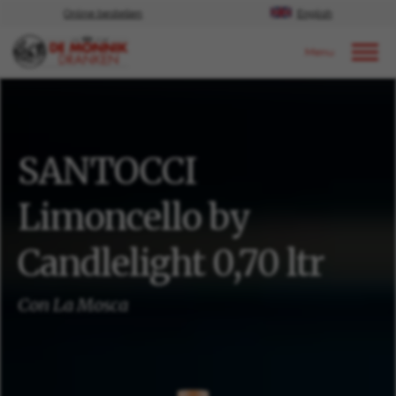
Online bestellen
English
Door naar content
Ons aanbod
SANTOCCI
Limoncello by
Candlelight 0,70 ltr
Con La Mosca