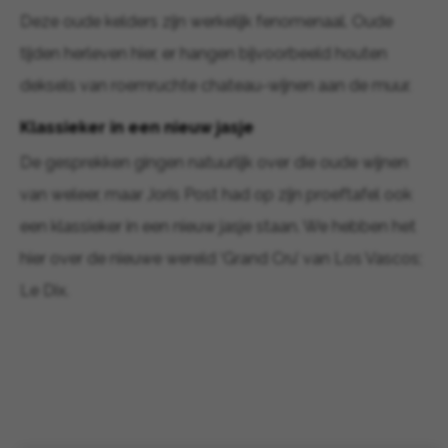
Deze oude kelders zijn werkelijk fenomenaal. Oude
tijden herleven hier, er hangen bijvoorbeeld houten
deksels van roemruchte chateau-wijnen aan de muur.
Klassieker in een nieuw jasje
De gesprekken gingen natuurlijk over die oude wijnen
van weleer, maar Joris Post had op zijn proeftafel ook
een klassieker in een nieuw jasje staan. We hebben het
hier over de nieuwe wereld ‘Grand Cru’ van Los Vascos;
Le Dix.