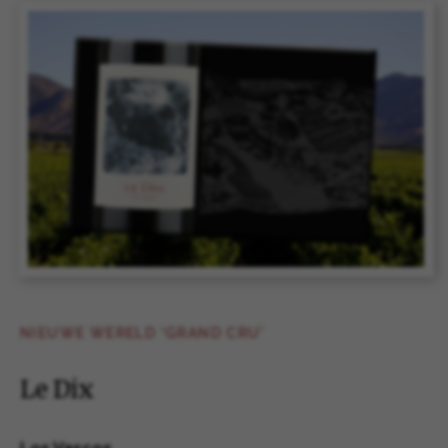
NIEUWE WERELD ‘GRAND CRU’
Le Dix