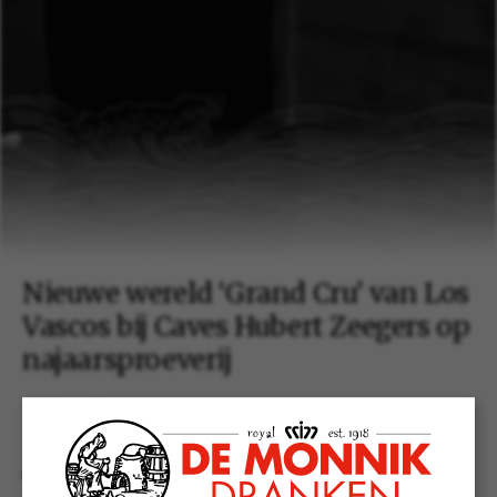
Nieuwe wereld ‘Grand Cru’ van Los
Vascos bij Caves Hubert Zeegers op
najaarsproeverij
07 december 2022
Op zondagmiddag 20 november 2022 stond de