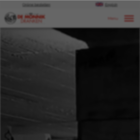
Online bestellen
English
Door naar content
Nieuws
2022
December