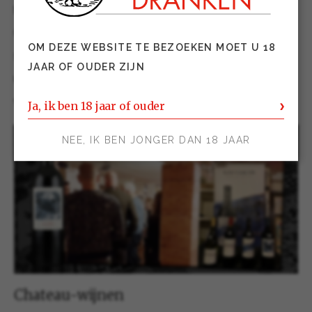
traditionele najaarsproeverij bij úw topSlijter
Caves Hubert Zeegers op het programma. In de
OM DEZE WEBSITE TE BEZOEKEN MOET U 18
sfeervolle authentieke kelders van de slijterij
JAAR OF OUDER ZIJN
uit Oss konden de wijnliefhebbers de mooiste
wijnen proeven.
Ja, ik ben 18 jaar of ouder
NEE, IK BEN JONGER DAN 18 JAAR
Chateau-wijnen