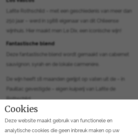
Los Vascos
Lafite Rothschild – met een geschiedenis van meer dan
250 jaar – werd in 1988 eigenaar van dit Chileense
wijnhuis. Hier maakt men Le Dix, een iconische wijn!
Fantastische blend
Deze fantastische blend wordt gemaakt van cabernet
sauvignon, syrah en de lokale carmenère.
De wijn heeft 18 maanden gerijpt op vaten uit de – in
Pauillac gevestigde – eigen kuiperij van Lafite de
Rothschild.
Cookies
Deze website maakt gebruik van functionele en
Topwijn
analytische cookies die geen inbreuk maken op uw