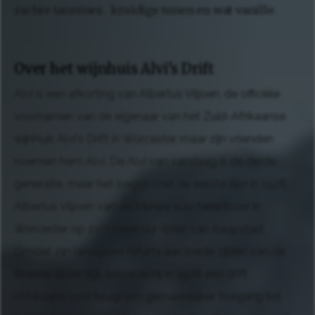
zachte tannines. kruidige tonen en wat vanille.
Over het wijnhuis Alvi's Drift
Alvi is een afkorting van Albertus Viljoen, de officiële
voornamen van de eigenaar van het Zuid-Afrikaanse
wijnhuis Alvi's Drift in Worcester, maar zijn vrienden
noemen hem Alvi. De Alvi van vandaag is de derde
generatie, maar het begon met de eerste Alvi in 1928.
Albertus Viljoen van de Merwe was herenboer in
Worcester op zo'n twee uur rijden van Kaapstad.
Omdat zijn landgoed Alfalfa aan beide zijden van de
Breede Rivier ligt, bouwde hij in 1928 een drift
(Afrikaans voor brug) om gemakkelijker toegang tot