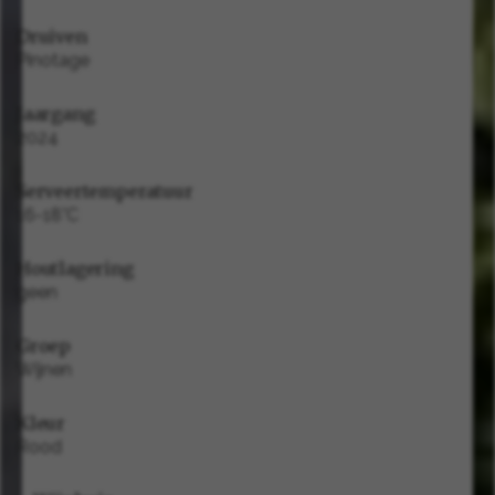
Druiven
Pinotage
Jaargang
2024
Serveertemperatuur
16-18°C
Houtlagering
geen
Groep
Wijnen
Kleur
Rood