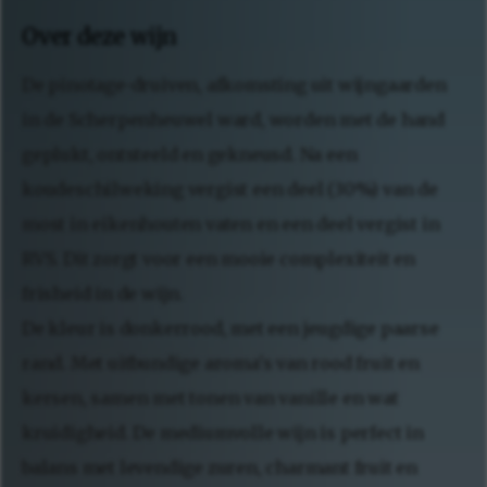
Over deze wijn
De pinotage-druiven, afkomsting uit wijngaarden
in de Scherpenheuwel ward, worden met de hand
geplukt, ontsteeld en gekneusd. Na een
koudeschilweking vergist een deel (30%) van de
most in eikenhouten vaten en een deel vergist in
RVS. Dit zorgt voor een mooie complexiteit en
frisheid in de wijn.
De kleur is donkerrood, met een jeugdige paarse
rand. Met uitbundige aroma's van rood fruit en
kersen, samen met tonen van vanille en wat
kruidigheid. De mediumvolle wijn is perfect in
balans met levendige zuren, charmant fruit en