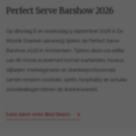
Perfect Serve Barshow 2026
Op dinsdag 8 en woensdag 9 september 2026 is De
Monnik Dranken aanwezig tijdens de Perfect Serve
Barshow 2026 in Amsterdam. Tijdens deze 12e editie
van dit mooie evenement komen bartenders, horeca,
slijterijen, merkeigenaren en drankenprofessionals
samen rondom cocktails, spirits, hospitality en actuele
ontwikkelingen binnen de drankenwereld.
Lees meer over deze beurs