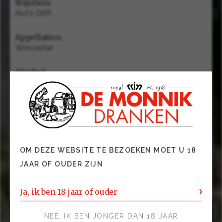
Wijnhuis
Alvi's Drift
Appellation
Worcester
Alcohol
13.5
Smaak
Droog
Gerechten
OM DEZE WEBSITE TE BEZOEKEN MOET U 18
pastagerechten met tomatensaus, charcuterie,
JAAR OF OUDER ZIJN
kazen, bijvoorbeeld Emmentaler
Ja, ik ben 18 jaar of ouder
NEE, IK BEN JONGER DAN 18 JAAR