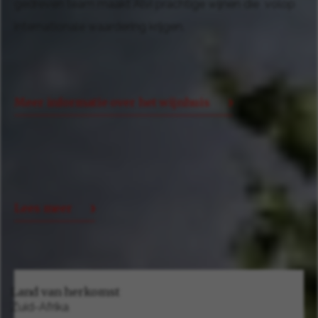
gedreven team maakt Alvi prachtige wijnen die volop
internationale waardering krijgen.
Meer informatie over het wijnhuis
Lees meer
Land van herkomst
Zuid-Afrika