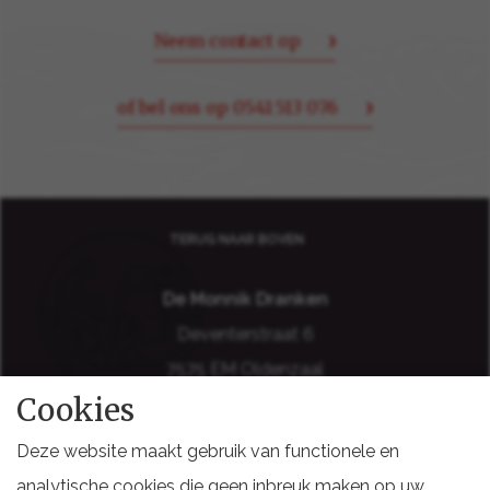
Neem contact op
of bel ons op 0541 513 076
TERUG NAAR BOVEN
De Monnik Dranken
Deventerstraat 6
7575 EM Oldenzaal
Cookies
Holland
Deze website maakt gebruik van functionele en
analytische cookies die geen inbreuk maken op uw