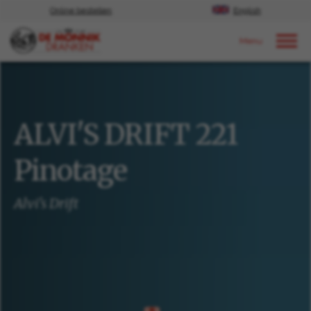
Online bestellen
English
Door naar content
Ons aanbod
ALVI'S DRIFT 221
Pinotage
Alvi's Drift