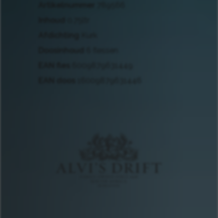
Artikelnummer
789566
Inhoud
0.75ltr
Afdichting
Kurk
Doosinhoud
6 flessen
EAN fles
6009879631449
EAN doos
16009879631446