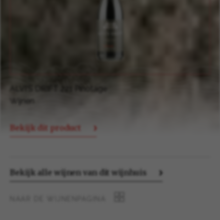
ALVI'S DRIFT 221 Sauvignon Blanc
Wijnen
Bekijk dit product
Bekijk alle wijnen van dit wijnhuis
NAAR DE WIJNENPAGINA