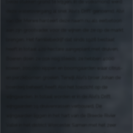
beide stukken grond te krijgen. In de volksmond werd
deze waterovergang al snel 'Alvi's Drift' genoemd. Alvi
van der Merwe hanteert deze naam nu als eerbetoon
aan zijn grootvader, voor de wijnen die ze op de markt
brengen. Het familiebedrijf dat sinds 1928 bestaat
heeft in totaal 420 hectare aangeplant met druiven.
Boeren doen ze ook nog steeds; ze hebben 4000
koeien, 200.000 kippen en boomgaarden waar citrus-
en perzikbomen groeien. Terwijl Alvi's broer Johan de
boerderij beheert, heeft Alvi het toezicht op de
wijngaarden. In totaal worden er in de Alvi's Drift
wijngaarden 19 druivenrassen verbouwd. De
wijngaarden liggen in het hart van de Breede Rivier
Vallei in het district Worcester. Samen met het zeer