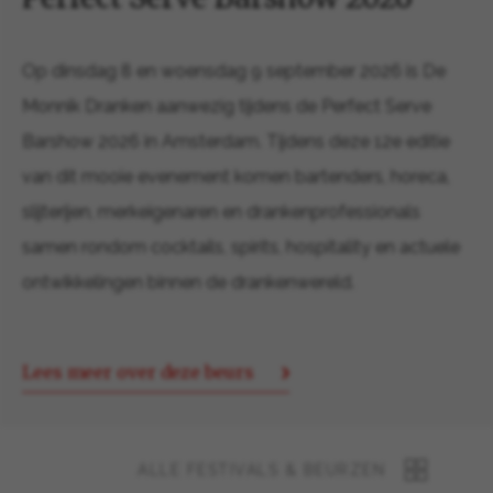
Op dinsdag 8 en woensdag 9 september 2026 is De
Monnik Dranken aanwezig tijdens de Perfect Serve
Barshow 2026 in Amsterdam. Tijdens deze 12e editie
van dit mooie evenement komen bartenders, horeca,
slijterijen, merkeigenaren en drankenprofessionals
samen rondom cocktails, spirits, hospitality en actuele
ontwikkelingen binnen de drankenwereld.
Lees meer over deze beurs
ALLE FESTIVALS & BEURZEN