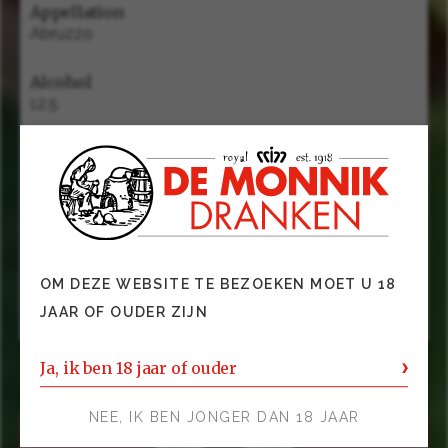
Appellation
Abruzzo
Alcohol
12.5
Groep
Wijnen
Gerechten
Aperitief, zeevruchten, gegrilde vis, gegrilde
OM DEZE WEBSITE TE BEZOEKEN MOET U 18
kipgerechten
JAAR OF OUDER ZIJN
Ja, ik ben 18 jaar of ouder
NEE, IK BEN JONGER DAN 18 JAAR