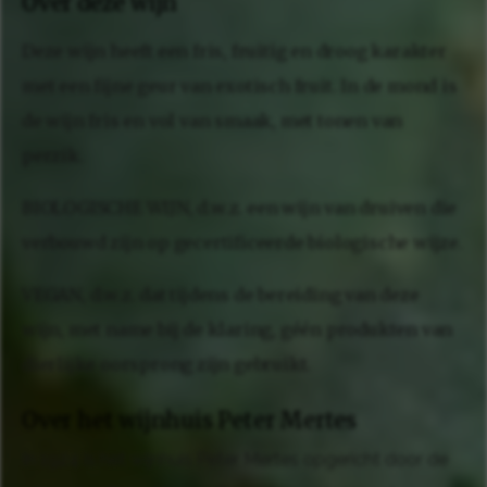
Over deze wijn
Deze wijn heeft een fris, fruitig en droog karakter
met een fijne geur van exotisch fruit. In de mond is
de wijn fris en vol van smaak, met tonen van
perzik.
BIOLOGISCHE WIJN, d.w.z. een wijn van druiven die
verbouwd zijn op gecertificeerde biologische wijze.
VEGAN, d.w.z. dat tijdens de bereiding van deze
wijn, met name bij de klaring, géén produkten van
dierlijke oorsprong zijn gebruikt.
Over het wijnhuis Peter Mertes
In 1924 is het wijnhuis Peter Mertes opgericht door de