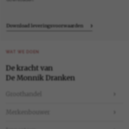
Download leveringsvoorwaarden
WAT WE DOEN
De kracht van
De Monnik Dranken
Groothandel
Merkenbouwer