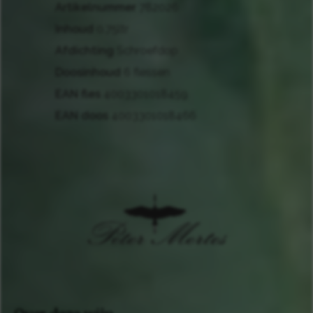
Artikelnummer
782026
Inhoud
0.75ltr
Afdichting
Schroefdop
Doosinhoud
6 flessen
EAN fles
4003301018459
EAN doos
4003301018466