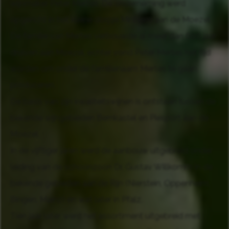
wijnmaker Peter Mertes. De onderneming werd
opgericht in het kleine dorpje Minheim aan de Moezel.
De familie van Mertes verbouwde al meer dan 600 jaar
druiven aan Moezel, echter vond Peter Mertes het tijd
worden om onder de familienaam Mertes te gaan
produceren.
De basis van zijn kwaliteitswijnen is ontstaan tussen de
bekende wijngebieden Bernkastel en Piesport aan de
Moezel.
In de vijftiger jaren werd de aanbouw uitgebreid onder
leiding van de schoonzoon Dr. Gustav Willkomm in de
bekende gebieden aan de Rijn (Nierstein, Oppenheim,
Bingen, Mainz) en wat later in Pfalz.
Tien jaar later werd het assortiment uitgebreid met