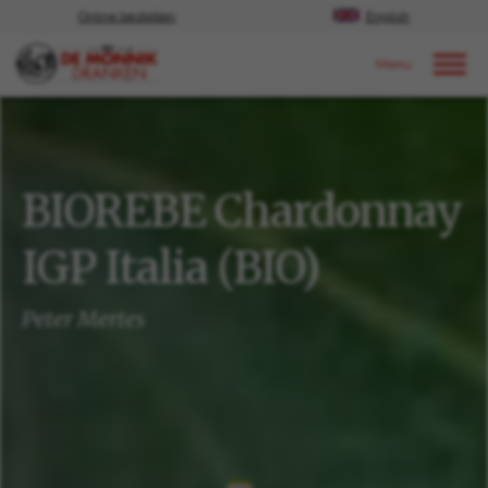
Online bestellen
English
Door naar content
Ons aanbod
BIOREBE Chardonnay
IGP Italia (BIO)
Peter Mertes