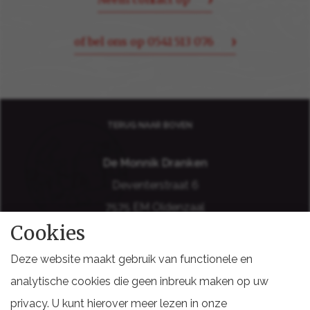
of bel ons op 0541 513 076
TERUG NAAR BOVEN
De Monnik Dranken
Deventerstraat 6
7575 EM Oldenzaal
Cookies
Holland
Deze website maakt gebruik van functionele en
analytische cookies die geen inbreuk maken op uw
privacy. U kunt hierover meer lezen in onze