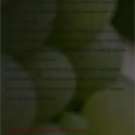
wijnen uit de Rheingau. Vandaag vindt men de wijnen in
alle delen van Duitsland en in vele landen over de
gehele wereld.
De visie van destijds die Peter Mertes in 1924 voor
ogen had, staat tot op de dag van vandaag nog hoog
in het vaandel, de meest optimale prijs kwaliteit blijven
leveren en garanderen.
Inmiddels is Peter Mertes uitgegroeid tot een bedrijf
van enkele honderden medewerkers. Peter Mertes
wordt inmiddels vertegenwoordigd in bijna 60 landen
over de gehele wereld.
Meer informatie over het wijnhuis