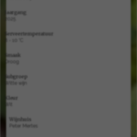
Jaargang
2025
Serveertemperatuur
8 - 10 °C
Smaak
Droog
Subgroep
Witte wijn
Kleur
Wit
Wijnhuis
Peter Mertes