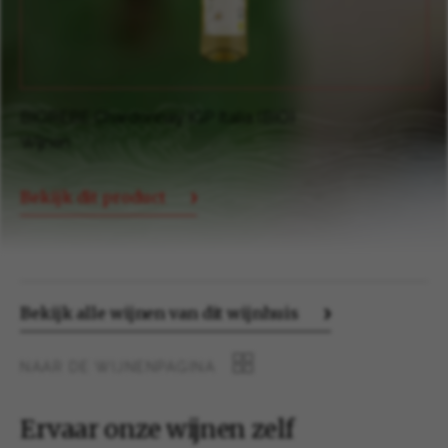
BIOREBE Dornfelder Rheinhessen QBA Halbtrocken
(BIO)
Wijnen
Bekijk dit product
Bekijk alle wijnen van dit wijnhuis
NAAR DE WIJNENPAGINA
Ervaar onze wijnen zelf