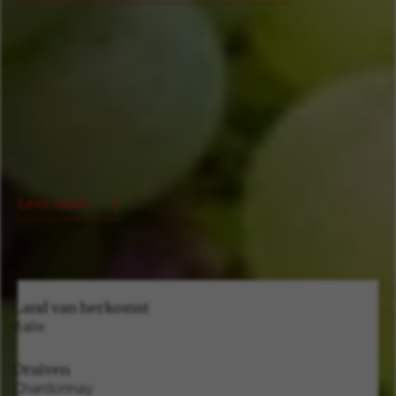
Lees meer
Land van herkomst
Italie
Druiven
Chardonnay