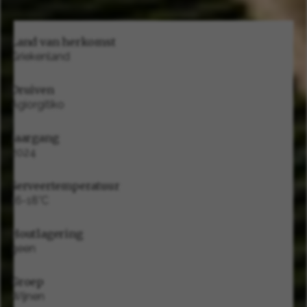
Land van herkomst
Griekenland
Druiven
Agiorgitiko
Jaargang
2024
Serveertemperatuur
16-18°C
Houtlagering
geen
Groep
Wijnen