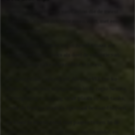
Historoots is een serie van Cavino die de meest
klassieke Griekse druivenrassen viert, met een
moderne twist.
Met een frisse benadering in zowel smaak als
design heeft deze reeks als doel de essentie van
Griekenlands rijke wijntraditie te tonen.
De agiorgitiko - spreek uit: Ah-yoor-YEE-tee-ko-
druiven komen uit wijngaarden in de regio Nemea.
De vergisting en rijping vindt plaats in RVS-tanks,
zodat de fruitige aroma's optimaal bewaard blijven.
De kleur is intens rood, met paarse tinten. In de
neus veel rood fruit, met tonen van lavendel, en