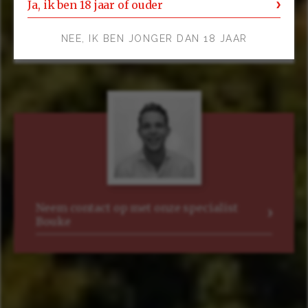
Ja, ik ben 18 jaar of ouder
Kleur
NEE, IK BEN JONGER DAN 18 JAAR
Rood
Neem contact op met onze specialist
Bouke