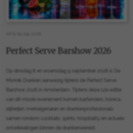
08 & 09 sep 2026
Perfect Serve Barshow 2026
Op dinsdag 8 en woensdag 9 september 2026 is De
Monnik Dranken aanwezig tijdens de Perfect Serve
Barshow 2026 in Amsterdam. Tijdens deze 12e editie
van dit mooie evenement komen bartenders, horeca,
slijterijen, merkeigenaren en drankenprofessionals
samen rondom cocktails, spirits, hospitality en actuele
ontwikkelingen binnen de drankenwereld.