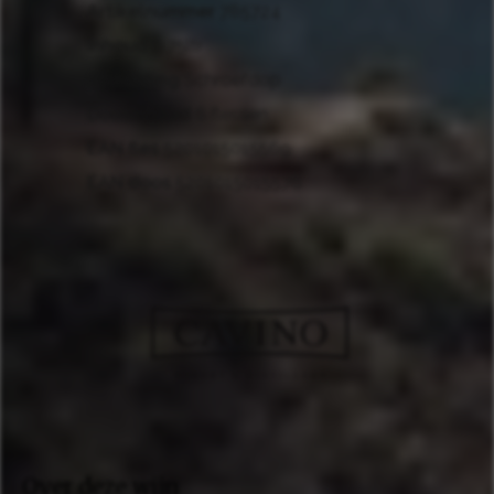
Artikelnummer
785724
Inhoud
0.75ltr
Afdichting
Schroefdop
Doosinhoud
6 flessen
EAN fles
5201015015569
EAN doos
5201015015576
Over deze wijn