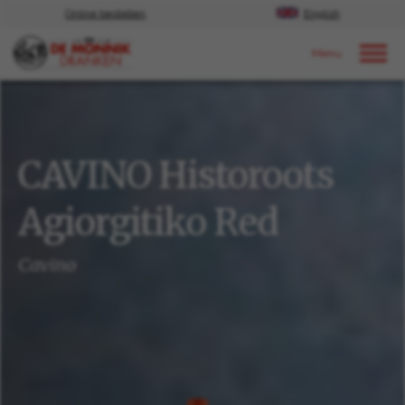
Online bestellen
English
Door naar content
Ons aanbod
CAVINO Historoots
Agiorgitiko Red
Cavino