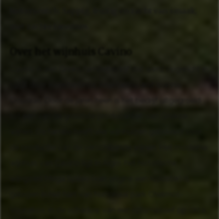
butterscotch. Sappig, fruitig en zacht van smaak,
met zachte tannines.
Over het wijnhuis Cavino
Cavino is een Grieks familiebedrijf dat werd opgericht in
1958 door Konstantinos Anastasiou and Ioannis
Douskas. Door de jaren heen is het bedrijf uitgegroeid
tot één van de grootste producenten van Griekse
wijnen. De familie heeft vier wijnhuizen gebouwd voor
de productie van de verschillende wijnen. Het moderne
wijnhuis van Cavino ligt in Aigio, het historische
wijngoed Mega Spileo (van origine een klooster) is
gelegen in het hart van Nationaal park Chelmos-
Vouraikos, in de schaduw van een rotsmassief op circa