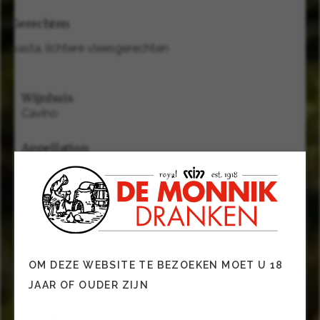
Gerechten
pasta, lichtere vleesgerechten
Wijnhuis
Cavino
Appellation
Peloponnesos
Alcohol
12.5
Smaak
Droog
OM DEZE WEBSITE TE BEZOEKEN MOET U 18
JAAR OF OUDER ZIJN
Subgroep
Rode wijn