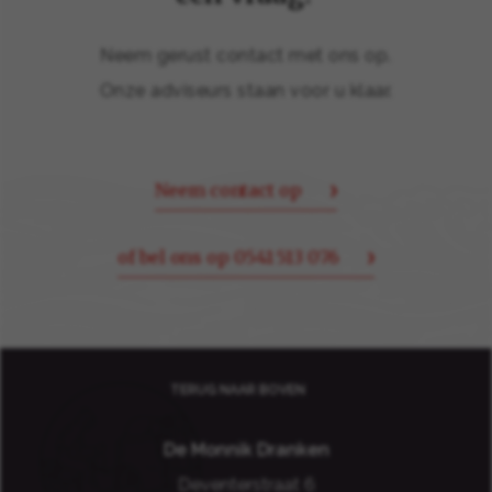
Neem gerust contact met ons op.
Onze adviseurs staan voor u klaar.
Neem contact op
of bel ons op 0541 513 076
TERUG NAAR BOVEN
De Monnik Dranken
Deventerstraat 6