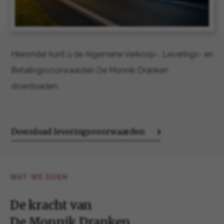
Hieronder kunt u de Algemene Verkoop-, Leverings- en
Betalingsvoorwaarden De Monnik Dranken
downloaden.
Download leveringsvoorwaarden
WAT WE DOEN
De kracht van
De Monnik Dranken