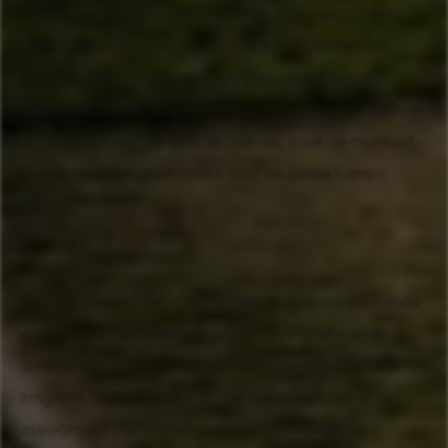
800 meter hoogte. Hier wordt een scala aan Griekse
wijnen geproduceerd, met de nadruk op inheemse
druivenrassen. Daarnaast heeft het bedrijf nog een
wijnhuis in Patras, voor de productie van Mavrodaphne
of Patras en een wijnhuis op Samos, waar de muskaat-
druiven worden gevinifieerd voor de zoete Samos
wijnen.
Het assortiment van Cavino richt zich op verschillende
doelgroepen en weerspiegelt de diversiteit van de
Griekse wijncultuur. Naast de alom bekende Retsina,
Imiglikos, Mavrodaphne en Samos wijnen, bevat het
assortiment ook wijnen gemaakt van inheemse