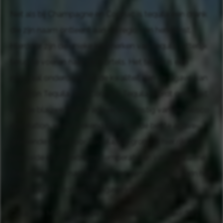
Net als bij Champagne en Cognac is tequila een drank
die zijn naam ontleent aan de regio van herkomst.
Hierdoor zijn de unieke kenmerken van tequila letterlijk
terug te voeren naar de wortels. Het terroir is een
integraal onderdeel van de kwaliteit van de agave van
Corazón Tequila. Alle Corazón Tequila wordt gemaakt
van de blauwe Weber agave, afkomstig van de Jalisco
appelation, welke bekend staat als de beste agave-
groeiende regio voor Tequila. De grond is hier rijk aan
ijzeroxide en de extreme temperaturen van de warme
dagen en koele nachten creëren een klimaat waarin het
langer duurt voordat de Agave volwassen is.
Casa San Matias was de eerste tequila distilleerderij