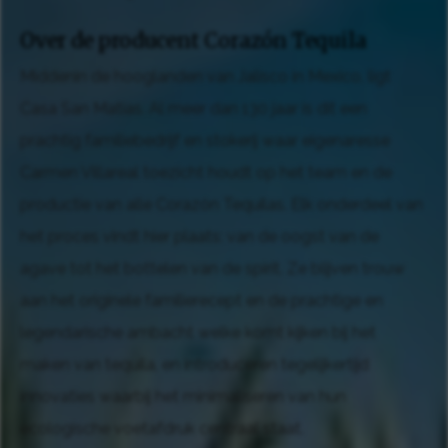
Over de producent Corazón Tequila
Middenin de hooglanden van Jalisco in Mexico, ligt
Casa San Matias. Al meer dan 130 jaar is dit een
prachtig familiebedrijf en stokerij waar eigenaresse
Carmen Villareal toezicht houdt op het team en de
productie van alle Corazón Tequilas. Elk onderdeel van
het proces vindt hier plaats: van de oogst van de
agave tot het bottelen van de spirit. Ze blijven trouw
aan het originele familierecept en de prachtige en
legendarische ambacht welke komt kijken bij het
maken van tequila, en introduceren tegelijkertijd
innovaties waarbij het minimaliseren van hun
ecologische voetafdruk centraal staat.