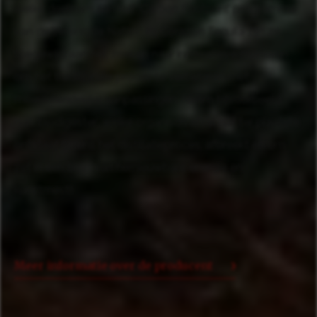
welke deelnam aan het ‘Carbon Footprint’ programma
van de Verenigde Naties. Bij Corazón Tequila zijn ze
toegewijd aan het zoeken naar innovatieve manieren
om het traditionele proces te verbeteren met
milieuvriendelijke aanpassingen. Neem bijvoorbeeld
hun ‘biodigester’, welke organisch afval dat ter plaatste
ontstaat tijdens het distillatieproces, afbreekt en om
zet in een bron van hernieuwbare energie en
kunstmest!
Meer informatie over de producent