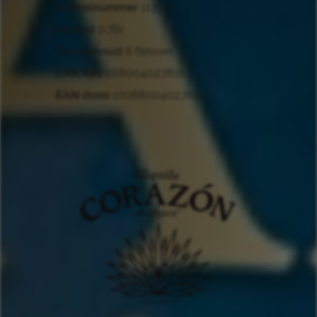
Artikelnummer
117919
Inhoud
0.7ltr
Doosinhoud
6 flessen
EAN fles
088004027810
EAN doos
10088004027817