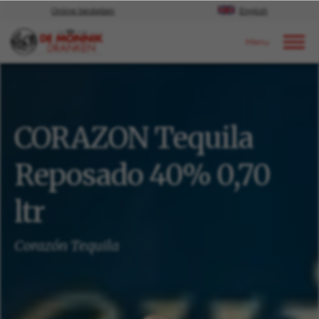
Online bestellen
English
Door naar content
Ons aanbod
CORAZON Tequila
Reposado 40% 0,70
ltr
Corazón Tequila