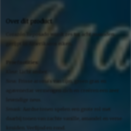
Over dit product
Corazón Reposado wordt zes tot acht maanden
gerijpt in Amerikaans eiken.
Proefnotities:
Kleur:
Licht amber.
Neus:
Frisse aroma's van tijm, groen gras en
agavenectar vermengen zich en creëren een zeer
levendige neus.
Smaak:
Aardse tonen spelen een grote rol met
daarbij tonen van zachte vanille, amandel en verse
kruiden. Verfijnd en rond.