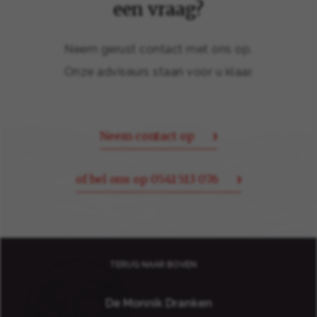
een vraag?
Neem gerust contact met ons op.
Onze adviseurs staan voor u klaar.
Neem contact op
of bel ons op 0541 513 076
TERUG NAAR BOVEN
De Monnik Dranken