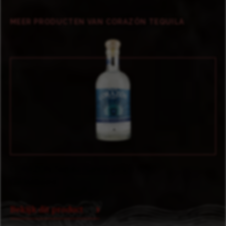
MEER PRODUCTEN VAN CORAZÓN TEQUILA
CORAZON Tequila Reposado 40% 0,70 ltr
Gedistilleerd
Bekijk dit product