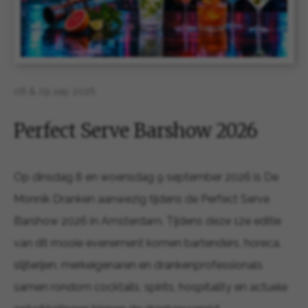
08 & 09 sep 2026
Perfect Serve Barshow 2026
Op dinsdag 8 en woensdag 9 september 2026 is De
Monnik Dranken aanwezig tijdens de Perfect Serve
Barshow 2026 in Amsterdam. Tijdens deze 12e editie
van dit mooie evenement komen bartenders, horeca,
slijterijen, merkeigenaren en drankenprofessionals
samen rondom cocktails, spirits, hospitality en actuele