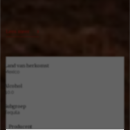
Lees meer
Land van herkomst
Mexico
Alcohol
40.0
Subgroep
Tequila
Producent