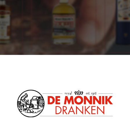
Billy Walker doet Harvey MacNair herleve
Vandaag de dag is Lum Reek een creatie v
van de meest gerespecteerde blenders in
jaren heen zijn talloze whisky's van zijn ha
gevallen. Met de hedendaagse MacNair's 
lended
MACNAIR'S 12YO Blended
MACNAIR'S
een ode aan de master blender uit de Vict
h Whisky
Peated miniatuur
Exploration
Reek serie is een zwaar geturfde blend va
Gedistilleerd
Gedistilleer
whisky's. Lum Reek heeft gerijpt in de ma
GlenAllachie Distillery en is niet koud gef
Bekijk dit product
Bekijk dit
whisky een mooie gouden gloed laat zien
de fraaie kleuren op mooie herfstdagen 
van genoot.