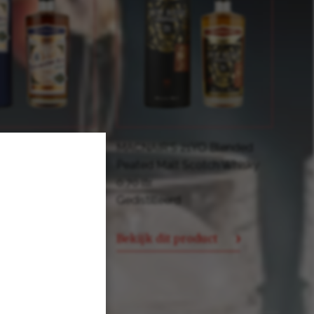
n:
an Billy Walker, één
 Schotland. Door de
nd in de prijzen
Lum Reek brengt Billy
 15YO Panama
MACNAIR'S 21YO Blended
oriaanse tijd. De Lum
 Rum 0,70 ltr
Peated Malt Scotch Whisky
n Islay en Speyside
d
0,70 ltr.
gazijnen van The
Gedistilleerd
iltreerd waardoor de
 product
Bekijk dit product
 welke doet denken aan
waar Harvey MacNair zo