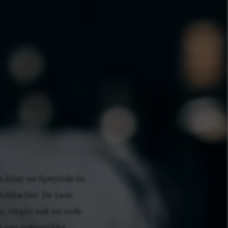
n Islay en Speyside in
enAllachie. De Lum
o, virgin oak en rode
t een natuurlijke