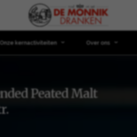
Door naar content
Onze kernactiviteiten
Over ons
Scotch Whisky 0,70 ltr.
nded Peated Malt
r.