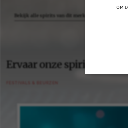
OM D
Bekijk alle spirits van dit merk
Ervaar onze spirits zelf
FESTIVALS & BEURZEN