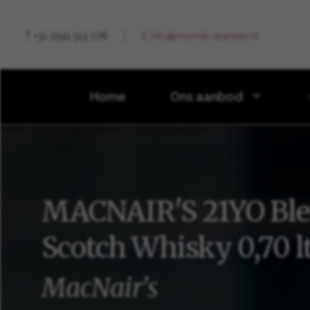
T +31 0541 513 076
E info@monnik-dranken.nl
Home
Ons aanbod
Ons aanbod
MACNAIR'S 21YO Blended Peated Malt 
MACNAIR'S 21YO Ble
Scotch Whisky 0,70 lt
MacNair's