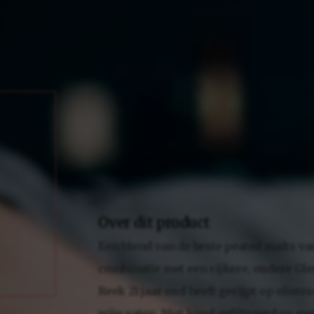
Over dit product
Een blend van de beste peated malts va
combinatie met een rijkere, oudere Gl
Reek 21 jaar oud heeft gerijpt op oloros
wijn vaten. Niet koud gefiltreerd en me