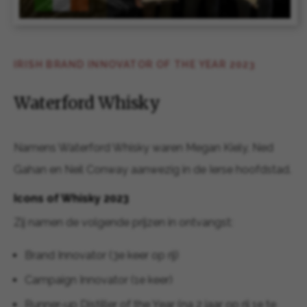
IRISH BRAND INNOVATOR OF THE YEAR 2023
Waterford Whisky
Namens Waterford Whisky waren Megan Kiely, Ned
Gahan en Neil Conway aanwezig in de Ierse hoofdstad.
Icons of Whisky 2023
Zij namen de volgende prijzen in ontvangst:
Brand Innovator (3e keer op rij)
Campaign Innovator (1e keer)
Runner-up Distiller of the Year (na 2 jaar op rij 1e te