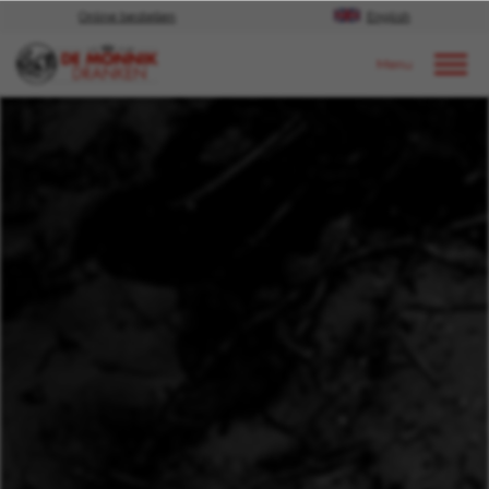
Online bestellen
English
Door naar content
Nieuws
2022
December