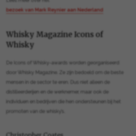
Lees meer over het
bezoek van Mark Reynier aan Nederland
Whisky Magazine Icons of
Whisky
De Icons of Whisky-awards worden georganiseerd
door Whisky Magazine. Ze zijn bedoeld om de beste
mensen in de sector te eren. Dus niet alleen de
distilleerderijen en de werknemer, maar ook de
individuen en bedrijven die hen ondersteunen bij het
promoten van de whisky’s.
Christopher Coates