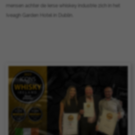
mensen achter de Ierse whiskey industrie zich in het
Iveagh Garden Hotel in Dublin.