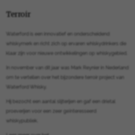
Terroir
Waterford is een innovatief en onderscheidend
whiskymerk en richt zich op ervaren whiskydrinkers die
klaar zijn voor nieuwe ontwikkelingen op whiskygebied.
In november van dit jaar was Mark Reynier in Nederland
om te vertellen over het bijzondere terroir project van
Waterford Whisky.
Hij bezocht een aantal slijterijen en gaf een drietal
proeverijen voor een zeer geïnteresseerd
whiskypubliek.