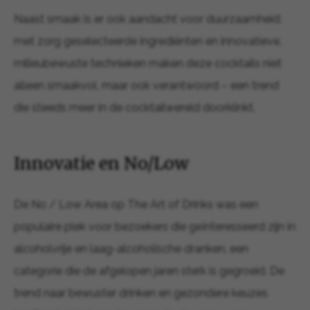
Naast smaak is er ook aandacht voor duurzaamheid:
met zorg geselecteerde ingrediënten en innovatieve,
milieubewuste technieken maken deze cocktails niet
alleen smaakvol, maar ook verantwoord – een trend
die steeds meer in de cocktailwereld doorklinkt.
Innovatie en No/Low
De No / Low Area op The Art of Drinks was een
populaire plek voor bezoekers die geïnteresseerd zijn in
alcoholvrije en laag-alcoholische dranken, een
categorie die de afgelopen jaren sterk is gegroeid. De
trend naar bewuster drinken en gezondere keuzes