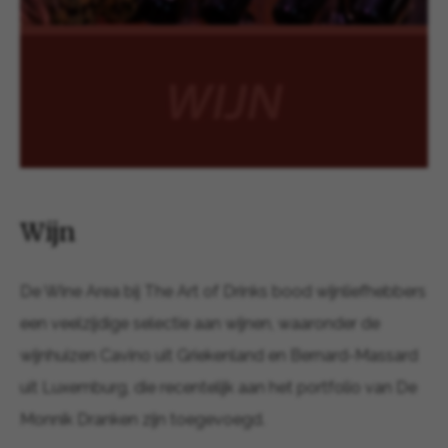
Wijn
De Wine Area bij The Art of Drinks bood wijnliefhebbers
een veelzijdige selectie aan wijnen, waaronder de
wijnhuizen Cavino uit Griekenland en Bernard-Massard
uit Luxemburg, die recentelijk aan het portfolio van De
Monnik Dranken zijn toegevoegd.