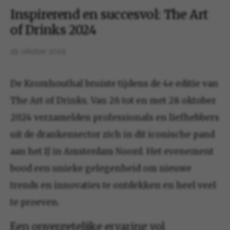
Inspirerend en succesvol: The Art
of Drinks 2024
29 oktober 2024
De Kromhouthal bruiste tijdens de 4e editie van
The Art of Drinks. Van 26 tot en met 28 oktober
2024 verzamelden professionals en liefhebbers
uit de drankensector zich in dit iconische pand
aan het IJ in Amsterdam Noord. Het evenement
bood een unieke gelegenheid om nieuwe
trends en innovaties te ontdekken en heel veel
te proeven.
Een onvergetelijke ervaring vol