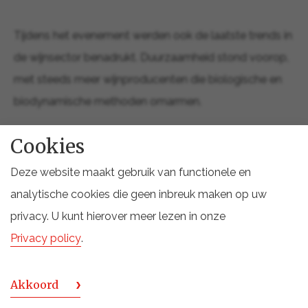
Tijdens het evenement werden ook de laatste trends in
de wijnsector benadrukt. Duurzaamheid stond voorop,
met steeds meer wijnproducenten die biologische en
biodynamische methoden omarmen.
Cookies
Natuurwijnen, zoals Narratur zonder toevoegingen of
Deze website maakt gebruik van functionele en
met minimale interventie, trokken eveneens de
analytische cookies die geen inbreuk maken op uw
aandacht. Daarnaast groeide de populariteit van
privacy. U kunt hierover meer lezen in onze
lichtere, verfrissende wijnen met een lager
Privacy policy
.
alcoholpercentage, in lijn met de vraag naar gezondere
keuzes.
Akkoord