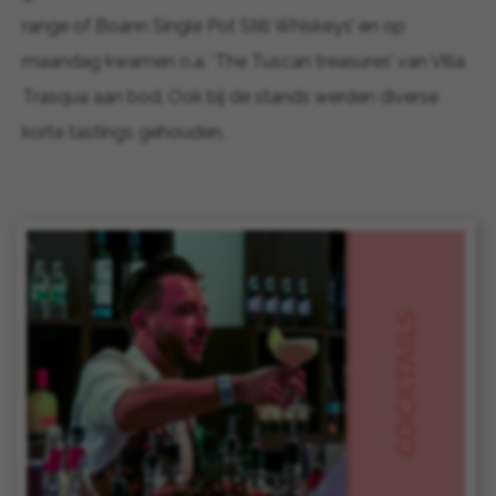
range of Boann Single Pot Still Whiskeys’ en op
maandag kwamen o.a. ‘The Tuscan treasures’ van Villa
Trasqua aan bod. Ook bij de stands werden diverse
korte tastings gehouden.