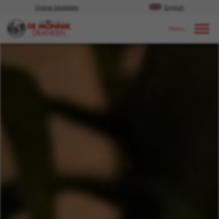
Online bestellen
English
Door naar content
Nieuws
2024
oktober