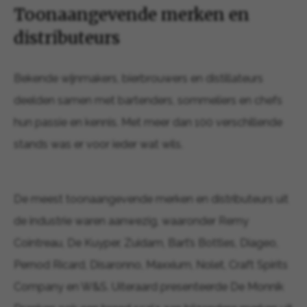
Toonaangevende merken en
distributeurs
Bekende wijnmakers, bierbrouwers en distillateurs
deelden samen met bartenders, sommeliers en chefs
hun passie en kennis. Met meer dan 100 verschillende
stands was er voor ieder wat wils.
De meest toonaangevende merken en distributeurs uit
de industrie waren aanwezig, waaronder Remy
Cointreau, De Kuyper, Zuidam, Bart’s Bottles, Diageo,
Pernod Ricard, Disaronno, Maxxium, Nolet, Craft Spirits
Company en W&S. Uiteraard presenteerde De Monnik