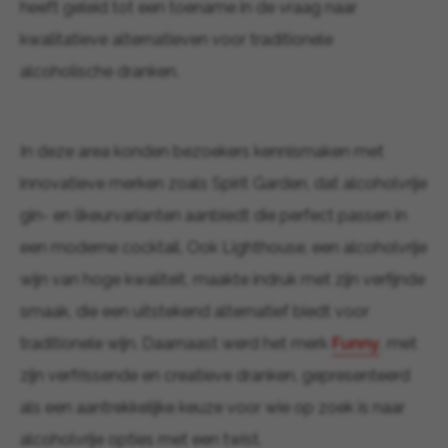
heeft geleid tot een toename in de vraag naar
kwalitatieve alternatieven voor traditionele
alcoholische dranken.
In deze area konden bezoekers kennismaken met
innovatieve merken zoals Spirit Garden, dat alcoholvrije
gin- en likeurvarianten aanbiedt die perfect passen in
een moderne cocktail. Ook Lighthouse, een alcoholvrije
wijn van hoge kwaliteit, maakte indruk met zijn verfijnde
smaak, die een uitstekend alternatief biedt voor
traditionele wijn. Daarnaast werd het merk
Funny
, met
zijn verfrissende en creatieve dranken, gepresenteerd
als een aantrekkelijke keuze voor wie op zoek is naar
alcoholvrije opties met een twist.