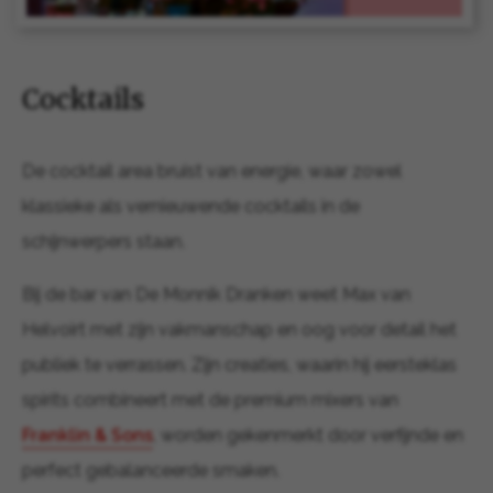
Cocktails
De cocktail area bruist van energie, waar zowel
klassieke als vernieuwende cocktails in de
schijnwerpers staan.
Bij de bar van De Monnik Dranken weet Max van
Helvoirt met zijn vakmanschap en oog voor detail het
publiek te verrassen. Zijn creaties, waarin hij eersteklas
spirits combineert met de premium mixers van
Franklin & Sons
, worden gekenmerkt door verfijnde en
perfect gebalanceerde smaken.