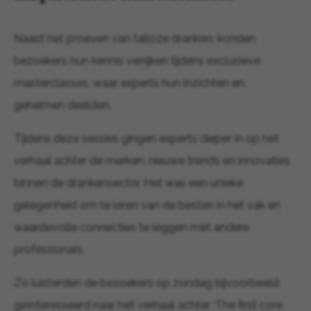
Naast het proeven van talloze dranken, konden
bezoekers hun kennis verrijken tijdens exclusieve
masterclasses, waar experts hun inzichten en
geheimen deelden.
Tijdens deze sessies gingen experts dieper in op het
verhaal achter de merken, nieuwe trends en innovaties
binnen de drankensector. Het was een unieke
gelegenheid om te leren van de besten in het vak en
waardevolle connecties te leggen met andere
professionals.
Zo luisterden de bezoekers op zondag bijvoorbeeld
geïnteresseerd naar het verhaal achter ‘The first core