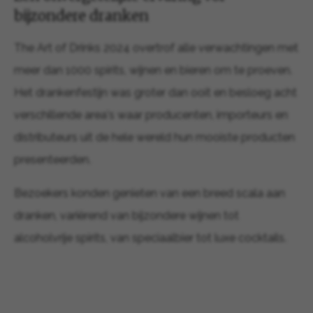
bijzondere dranken
The Art of Drinks 2024 overtrof alle verwachtingen met
meer dan 1000 spirits, wijnen en bieren om te proeven.
Het drankenfestijn was groter dan ooit en besloeg acht
verschillende area's waar producenten, importeurs en
distributeurs uit de hele wereld hun mooiste producten
presenteerden.
Bezoekers konden genieten van een breed scala aan
dranken, variërend van bijzondere wijnen tot
alcoholvrije spirits, van speciaalbier tot luxe cocktails.