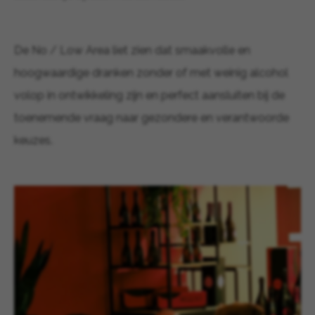
De No / Low Area liet zien dat smaakvolle en
hoogwaardige dranken zonder of met weinig alcohol
volop in ontwikkeling zijn en perfect aansluiten bij de
toenemende vraag naar gezondere en verantwoorde
keuzes.