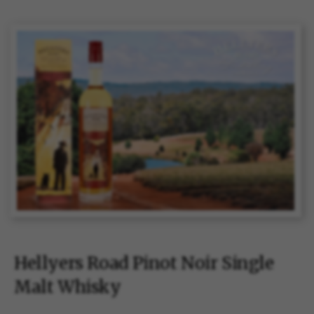
Hellyers Road Pinot Noir Single
Malt Whisky