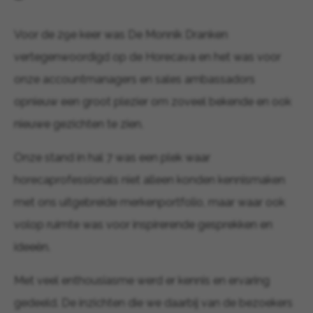
Voor de 29e keer was De Monnik Dranken
vertegenwoordigd op de Horecava en het was voor
onze accountmanagers en sales ambassadors
opnieuw een groot plezier om zoveel bekende en ook
nieuwe gezichten te zien.
Onze stand in hal 7 was een plek waar
horecaprofessionals niet alleen konden kennismaken
met ons uitgebreide merkenportfolio, maar waar ook
volop ruimte was voor inspirerende gesprekken en
ideeën.
Met veel enthousiasme werd er kennis en ervaring
gedeeld. De inzichten die we daarbij van de bezoekers