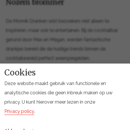
Nozem brommer
De Monnik Dranken wist bezoekers niet alleen te
inspireren, maar ook te entertainen. Bij de cocktailbar,
gerund door Max en Megan, werden fantastische
drankjes bereid die de huidige trends binnen de
cocktailwereld perfect weerspiegelden.
Cookies
Shotjesbar & dartbord
Daarnaast zorgden de ‘borrelbar’, een Fireball XL-
Deze website maakt gebruik van functionele en
dartbord én een Nozem brommer met schietschijf voor
analytische cookies die geen inbreuk maken op uw
een speelse sfeer en een laagdrempelig contact met
privacy. U kunt hierover meer lezen in onze
ons assortiment.
Privacy policy
.
Om de ervaring compleet te maken, organiseerden wij