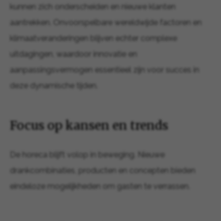
kunnen zich onderscheiden en nieuwe klanten
aantrekken. Onvoorspelbare wereldwijde factoren en
klimaatveranderingen blijven echter complexe
uitdagingen, waardoor innovatie en
aanpassingsvermogen essentieel zijn voor succes in
deze dynamische tijden.
Focus op kansen en trends
De horeca blijft volop in beweging. Nieuwe
drankcombinaties, producten en concepten bieden
eindeloze mogelijkheden om gasten te verrassen.