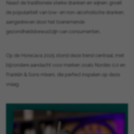
Naast de traditionele sterke dranken en wijnen, groeit
de populariteit van low- en non-alcoholische dranken,
aangedreven door het toenemende
gezondheidsbewustzijn van consumenten.
Op de Horecava 2025 stond deze trend centraal, met
bijzondere aandacht voor merken zoals Nordés 0.0 en
Franklin & Sons mixers, die perfect inspelen op deze
vraag.