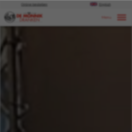
Online bestellen
English
Door naar content
Nieuws
2025
Januari