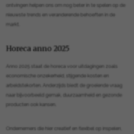
ontvingen helpen ons om nog beter in te spelen op de
nieuwste trends en veranderende behoeften in de
markt.
Horeca anno 2025
Anno 2025 staat de horeca voor uitdagingen zoals
economische onzekerheid, stijgende kosten en
arbeidstekorten. Anderzijds biedt de groeiende vraag
naar bijvoorbeeld gemak, duurzaamheid en gezonde
producten ook kansen.
Ondernemers die hier creatief en flexibel op inspelen,