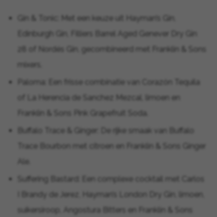
Gin & Tonic: Met een keuze uit Hayman’s Gin,
Edinburgh Gin, Filliers Barrel Aged Genever Dry Gin
28 of Nordés Gin, gecombineerd met Franklin & Sons
mixers.
Paloma: Een frisse combinatie van Corazón Tequila
of La Herencia de Sanchez Mezcal, limoen en
Franklin & Sons Pink Grapefruit Soda.
Buffalo Trace & Ginger: De rijke smaak van Buffalo
Trace Bourbon met citroen en Franklin & Sons Ginger
Ale.
Suffering Bastard: Een complexe cocktail met Carlos
I Brandy de Jerez, Hayman’s London Dry Gin, limoen,
suikersiroop, Angostura Bitters en Franklin & Sons