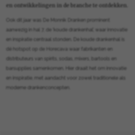
en ontwikkelingen in de branche te ontdekken.
Ook dit jaar was De Monnik Dranken prominent
aanwezig in hal 7, de ‘koude drankenhal’, waar innovatie
en inspiratie centraal stonden. De koude drankenhal is
dé hotspot op de Horecava waar fabrikanten en
distributeurs van spirits, sodas, mixers, bartools en
barsupplies samenkomen. Hier draait het om innovatie
en inspiratie, met aandacht voor zowel traditionele als
moderne drankenconcepten.