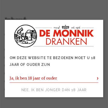
Inhoud:
29e keer Horecava: een vertrouwd
gezicht
Horeca anno 2025
Focus op kansen en trends
OM DEZE WEBSITE TE BEZOEKEN MOET U 18
Cocktails
JAAR OF OUDER ZIJN
Entertainment op de stand
Ja, ik ben 18 jaar of ouder
Merken en producten in de spotlight
Alcoholvrij en duurzaamheid
NEE, IK BEN JONGER DAN 18 JAAR