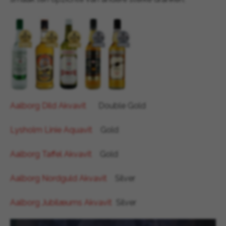
Aalborg Dild Akvavit
Double Gold
Lysholm Linie Aquavit
Gold
Aalborg Taffel Akvavit
Gold
Aalborg Nordguld Akvavit
Silver
Aalborg Jubilæums Akvavit
Silver