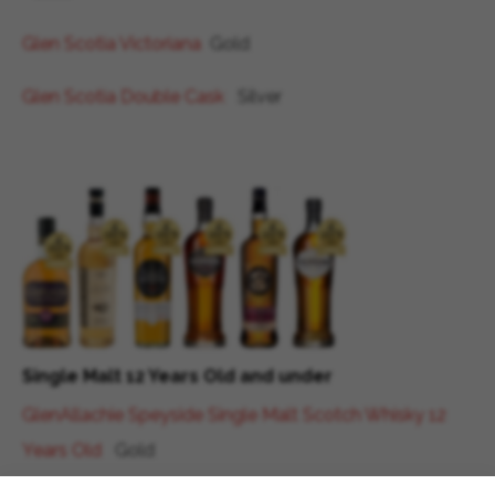
Glen Scotia Victoriana
Gold
Glen Scotia Double Cask
Silver
Single Malt 12 Years Old and under
GlenAllachie Speyside Single Malt Scotch Whisky 12
Years Old
Gold