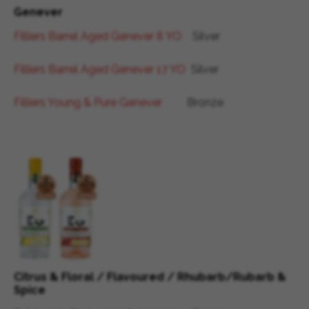
Genever
Filliers Barrel Aged Genever 8 YO
Silver
Filliers Barrel Aged Genever 17 YO
Silver
Filliers Young & Pure Genever
Bronze
Citrus & Floral / Flavoured / Rhubarb/Rubarb &
Spice