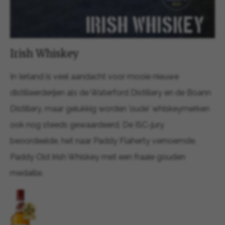
Irish Whiskey
In Ierland is veel aandacht voor mooie nieuwe
distilleerderijen als de Waterford Distillery en de Boann
Distillery, maar gelukkig worden 'oude' whiskeymerken
ook nog steeds gewaardeerd. De ISC-jury
beoordeelde, het naar Paddy Flaherty vernoemde,
Paddy Old Irish Whiskey met een fraaie gouden
medaille.