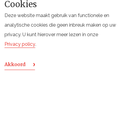
Cookies
Glencadam 10 Year Old Highland Single Malt Scotch
Whisky
Gold
Deze website maakt gebruik van functionele en
analytische cookies die geen inbreuk maken op uw
Glengoyne 12 Years Old
Gold
privacy. U kunt hierover meer lezen in onze
Loch Lomond 12 Year Old
Gold
Privacy policy
.
Inchmurrin 12 Year Old
Gold
Akkoord
Tamdhu Batch Strength No 004
Gold
Inchmoan 12 Year Old
Gold
Tamdhu 12 Year Old
Gold