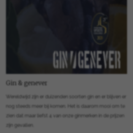
Gin & genever
Wereldwijd zijn er duizenden soorten gin en er blijven er
nog steeds meer bij komen. Het is daarom mooi om te
zien dat maar liefst 4 van onze ginmerken in de prijzen
zijn gevallen.