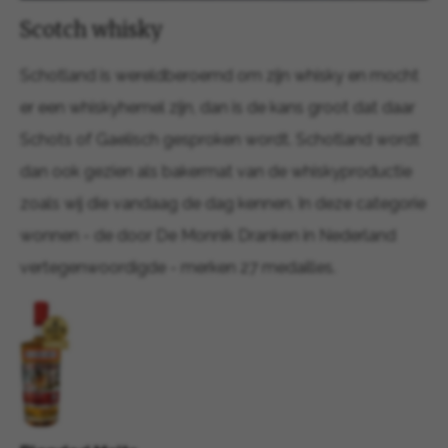
Scotch whisky
Schotland is wereldberoemd om zijn whisky en mocht
er een whiskyhemel zijn, dan is de kans groot dat daar
Schots of Gaelisch gesproken wordt. Schotland wordt
dan ook gezien als bakermat van de whiskyproductie
zoals wij die vandaag de dag kennen. In deze categorie
wonnen - de door De Monnik Dranken in Nederland
vertegenwoordigde - merken 27 medailles.