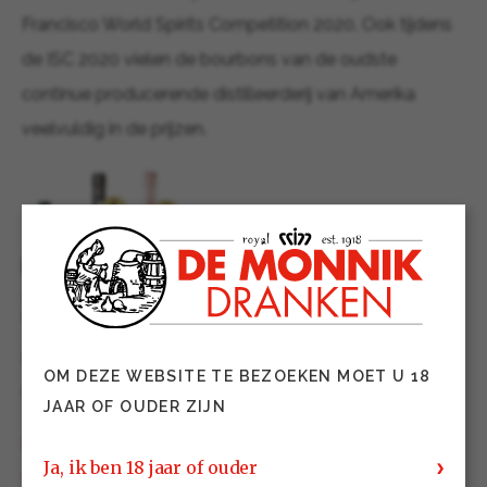
Francisco World Spirits Competition 2020. Ook tijdens
de ISC 2020 vielen de bourbons van de oudste
continue producerende distilleerderij van Amerika
veelvuldig in de prijzen.
Buffalo Trace Kentucky Straight Bourbon Whiskey
OM DEZE WEBSITE TE BEZOEKEN MOET U 18
Gold
JAAR OF OUDER ZIJN
Eagle Rare 10 Year Old Kentucky Straight Bourbon
Ja, ik ben 18 jaar of ouder
Whiskey
Gold