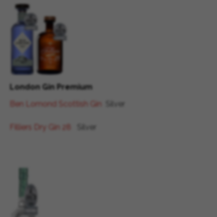
London Gin Premium
Ben Lomond Scottish Gin
Silver
Filliers Dry Gin 28
Silver