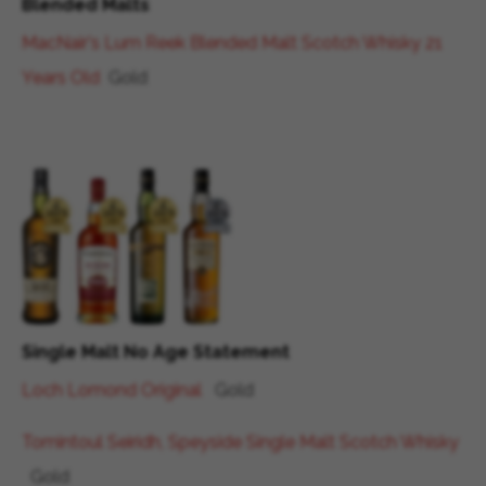
Blended Malts
MacNair's Lum Reek Blended Malt Scotch Whisky 21
Years Old
Gold
Single Malt No Age Statement
Loch Lomond Original
Gold
Tomintoul Seiridh, Speyside Single Malt Scotch Whisky
Gold