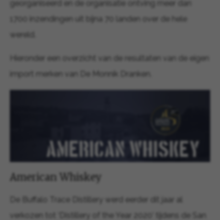
georganiseerd en de organisatie ontving meer dan
1700 inzendingen uit bijna 70 landen over de hele
wereld.
Hieronder een overzicht van de resultaten van de eigen
import merken van De Monnik Dranken.
American Whiskey
De Buffalo Trace Distillery werd eerder dit jaar al
verkozen tot ‘Distillery of the Year 2020’ tijdens de San