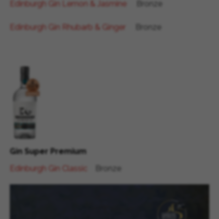
Edinburgh Gin Lemon & Jasmine
Bronze
Edinburgh Gin Rhubarb & Ginger
Bronze
Gin Super Premium
Edinburgh Gin Classic
Bronze