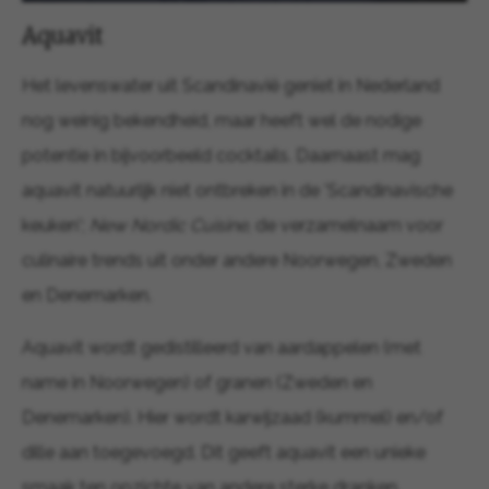
Aquavit
Het levenswater uit Scandinavië geniet in Nederland
nog weinig bekendheid, maar heeft wel de nodige
potentie in bijvoorbeeld cocktails. Daarnaast mag
aquavit natuurlijk niet ontbreken in de 'Scandinavische
keuken';
New Nordic Cuisine
, de verzamelnaam voor
culinaire trends uit onder andere Noorwegen, Zweden
en Denemarken.
Aquavit wordt gedistilleerd van aardappelen (met
name in Noorwegen) of granen (Zweden en
Denemarken). Hier wordt karwijzaad (kummel) en/of
dille aan toegevoegd. Dit geeft aquavit een unieke
smaak ten opzichte van andere sterke dranken.