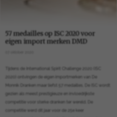
57 medailles op ISC 2020 voor
eigen import merken DMD
07 oktober 2020
Tijdens de International Spirit Challenge 2020 (ISC
2020) ontvingen de eigen importmerken van De
Monnik Dranken maar liefst 57 medailles. De ISC wordt
gezien als meest prestigieuze en invloedrijkste
competitie voor sterke dranken ter wereld. De
competitie werd dit jaar voor de 25e keer