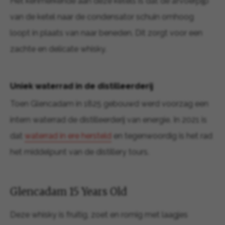
Het kenmerkende aan deze ketels is dat de afvoerpijp
van de ketel naar de condensator schuin omhoog
loopt in plaats van naar beneden. Dit zorgt voor een
zachte en delicate whisky.
Uniek waterrad in de distilleerderij
Toen Glencadam in 1825 gebouwd werd voorzag een
intern waterrad de distilleerderij van energie. In 2021 is
dat
waterrad in ere hersteld
en tegenwoordig is het rad
het middelpunt van de distillery tours.
Glencadam 15 Years Old
Deze whisky is fruitig, zoet en romig met laagjes