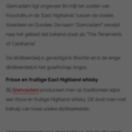
Glencadam ligt ongeveer 80 mijl ten zuiden van
Knockdhu in de 'East Highlands' tussen de steden
Aberdeen en Dundee. De naam "Glencadam" verwijst
naar het gebied dat bekend staat als "The Tenements
of Caldhame".
De distilleerderij is gevestigd in Brechin en is de enige
distilleerderij in het graafschap Angus.
Frisse en fruitige East Highland whisky
Bij
Glencadam
produceert men op traditionele wijze
een frisse en fruitige Highland whisky. Dit doet men met
behulp van twee unieke distilleerketels.