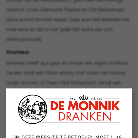
whisky’s, zoals Glenturret Peated en Old Ballantruan,
deze avond favoriet waren. Daar was niet iedereen het
mee eens en dat is ook gelijk het leuke aan zo’n
whiskyproeverij.
Voorkeur
Iedereen heeft qua geur en smaak een eigen voorkeur.
De één vindt een frisse whisky met tonen van honing
(zoals anCnoc 12 Years Old) fantastisch, terwijl een
ander juist kiest voor een wat olieachtige, ziltige whisky
zoals Old Pulteney 12 Years Old. En weer een ander
vindt eigenlijk alle whisky’s wel lekker.
Overzicht
Hieronder een overzicht van de geproefde whisky’s en
OM DEZE WEBSITE TE BEZOEKEN MOET U 18