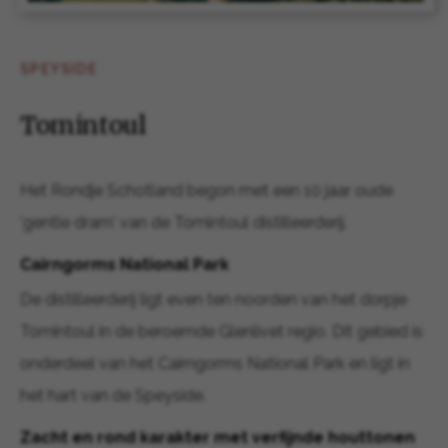
SPEYSIDE
Tomintoul
Het Rondje Schotland begon met een 10 jaar oude
'gentle dram' van de Tomintoul distilleerderij.
Cairngorms National Park
De distilleerderij ligt even ten noorden van het dorpje
Tomintoul in de beroemde Glenlivet regio. Dit gebied is
onderdeel van het Cairngorms National Park en ligt in
het hart van de Speyside.
Zacht en rond karakter met verfijnde houttonen