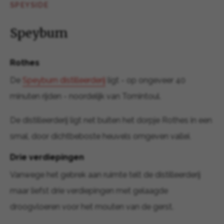
SPEYSIDE
Speyburn
Rothes
De
Speyburn distilleerderij
ligt - op ongeveer 40
minuten rijden - noordelijk van Tomintoul.
De distilleerderij ligt net buiten het dorpje Rothes in een
smal, door dichtbeboste heuvels omgeven vallei.
Drie verdiepingen
Vanwege het gebrek aan ruimte telt de distilleerderij
maar liefst drie verdiepingen met gelaagde
droogvloeren voor het mouten van de gerst.