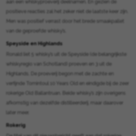
aan een whiskyproeverij deelnamen. En gezien de
positieve reacties zal het zeker niet de laatste keer zijn.
Men was positief verrast door het brede smaakpallet
van de geproefde whisky’s.
Speyside en Highlands
Ronald liet 5 whisky’s uit de Speyside (de belangrijkste
whiskyregio van Schotland) proeven en 3 uit de
Highlands. De proeverij begon met de zachte en
verfijnde Tomintoul 10 Years Old en eindigde bij de zeer
rokerige Old Ballantruan. Beide whisky’s zijn overigens
afkomstig van dezelfde distilleerderij, maar daarover
later meer.
Rokerig
De titel van dit nieuwsbericht geeft aan dat rokerige