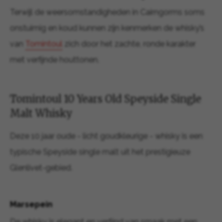
Terwijl de weersomstandigheden in Cairngorms soms
onstuimig en koud kunnen zijn kenmerken de whisky’s
van
Tomintoul
zich door het zachte, ronde karakter
met verfijnde houttonen.
Tomintoul 10 Years Old Speyside Single
Malt Whisky
Deze 10 jaar oude - licht goudkleurige - whisky is een
typische Speyside single malt uit het prestigieuze
Glenlivet-gebied.
Marsepein
De whisky is elegant en verfijnd van smaak met een