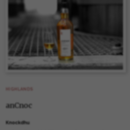
HIGHLANDS
anCnoc
Knockdhu