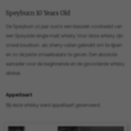
Speyburn 10 Years Old
De Speyburn 10 jaar oud is een klassiek voorbeeld van
een Speyside single malt whisky. Voor deze whisky zijn
zowel bourbon- als sherry-vaten gebruikt om te rijpen
en zo de juiste smaakbalans te geven. Een absolute
aanrader voor de beginnende en de gevorderde whisky
drinker.
Appeltaart
Bij deze whisky werd appeltaart geserveerd.