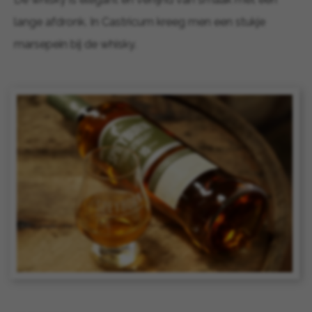
lange afdronk. In Castricum kreeg men een stukje
marsepein bij de whisky.