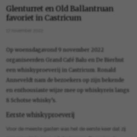
Glenturret en Old Ballantruan
favoriet in Castricum
17 november 2022
Op woensdagavond 9 november 2022
organiseerden Grand Café Balu en De Bierhut
een whiskyproeverij in Castricum. Ronald
Anneveldt nam de bezoekers op zijn bekende
en enthousiaste wijze mee op whiskyreis langs
8 Schotse whisky’s.
Eerste whiskyproeverij
Voor de meeste gasten was het de eerste keer dat zij