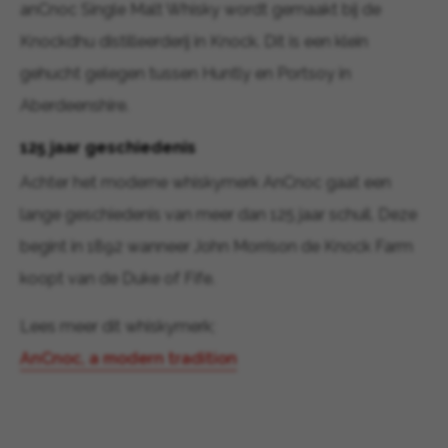
anCnoc Single Malt Whisky wordt gemaakt bij de
Knockdhu distilleerderij in Knock. Dit is een klein
gehucht gelegen tussen Huntly en Portsoy in
Aberdeenshire.
125 jaar geschiedenis
Achter het moderne whiskymerk AnCnoc gaat een
lange geschiedenis van meer dan 125 jaar schuil. Deze
begint in 1892 wanneer John Morrison de Knock Farm
koopt van de Duke of Fife.
Lees meer dit whiskymerk;
AnCnoc, a modern tradition