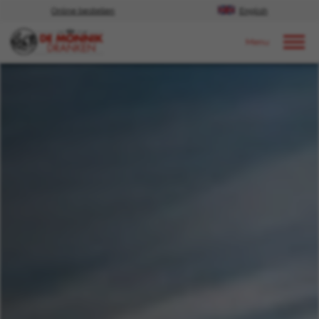
Online bestellen
English
Door naar content
Nieuws
2022
November