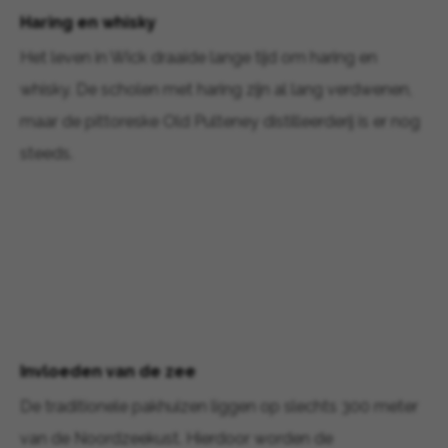
Haring en whisky
Het leven in Wick draaide lange tijd om haring en
whisky. De scholen met haring zijn al lang verdwenen,
maar de pittoreske Old Pulteney distilleerderij is er nog
steeds.
Invloeden van de zee
De traditionele pakhuizen liggen op slechts 300 meter
van de Noordzeekust. Hierdoor worden de