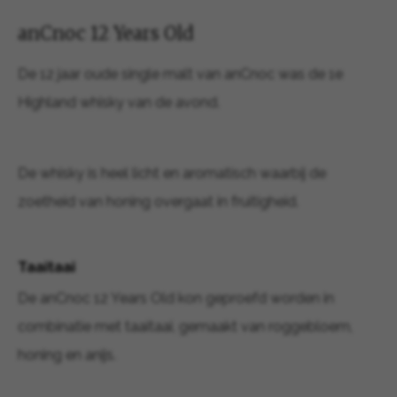
anCnoc 12 Years Old
De 12 jaar oude single malt van anCnoc was de 1e
Highland whisky van de avond.
De whisky is heel licht en aromatisch waarbij de
zoetheid van honing overgaat in fruitigheid.
Taaitaai
De anCnoc 12 Years Old kon geproefd worden in
combinatie met taaitaai, gemaakt van roggebloem,
honing en anijs.