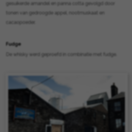
gesuikerde amandel en panna cotta gevolgd door
tonen van gedroogde appel, nootmuskaat en
cacaopoeder.
Fudge
De whisky werd geproefd in combinatie met fudge.