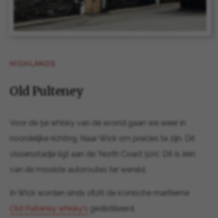
HIGHLANDS
Old Pulteney
Voor de 5e whisky van de avond gaan we weer in
noordelijke richting. Naar Wick om precies te zijn. Dit
vissersstadje ligt aan de 'North Coast 500'. Dit is één
van de mooiste autoroutes ter wereld.
In Wick worden sinds 1826 de iconische maritieme
Old Pulteney whisky's
gedistilleerd.