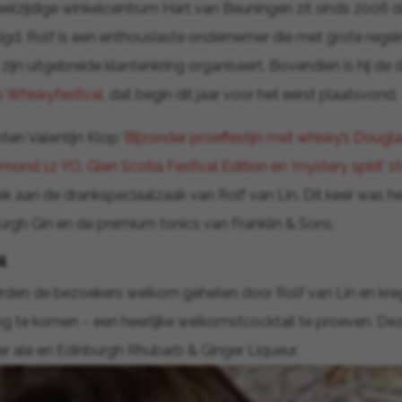
eelzijdige winkelcentrum Hart van Beuningen zit sinds 2006 d
igd. Rolf is een enthousiaste ondernemer die met grote rege
ijn uitgebreide klantenkring organiseert. Bovendien is hij de 
 Whiskyfestival
, dat begin dit jaar voor het eerst plaatsvond.
hten Valentijn Klop ‘
Bijzonder proeffestijn met whisky’s Dougl
ond 12 YO, Glen Scotia Festival Edition en ‘mystery spirit’ s
oek aan de drankspeciaalzaak van Rolf van Lin. Dit keer was he
rgh Gin en de premium tonics van Franklin & Sons.
l
rden de bezoekers welkom geheten door Rolf van Lin en kreg
ing te komen – een heerlijke welkomstcocktail te proeven. D
er ale en Edinburgh Rhubarb & Ginger Liqueur.