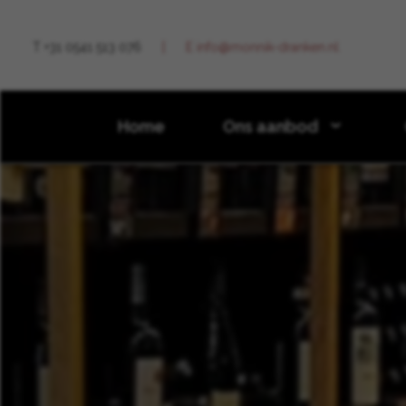
T +31 0541 513 076
E info@monnik-dranken.nl
Home
Ons aanbod
Nieuws
2024
juni
Edinburgh Gin cocktailwork