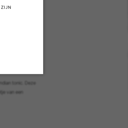
 ZIJN
emeen is gin bedoeld
n. Zo kunnen de
uur.
 25 deelnemers
ndian tonic. Deze
etje van een