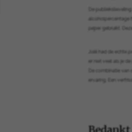
De publiekslievelin
alcoholpercentage h
peper gebruikt. Deze
Joël had de echte p
er niet veel als je 
De combinatie van c
ervaring. Een verfri
Bedankt