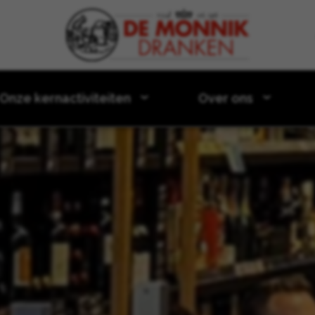
Door naar content
Onze kernactiviteiten
Over ons
shop bij Gall & Gall in Beuningen