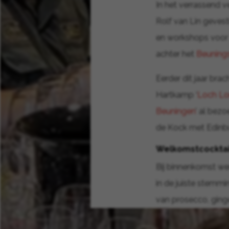
In het verrassend v
Rolf van Lin gevest
en workshops voor z
achter het
Beunings
Eerder dit jaar brac
Hartkamp ‘
Loch Lom
Beuningen
’ al bez
de Kock met Edinbu
Welkomstcocktai
Bij binnenkomst we
in de juiste stemm
van prosecco, ging