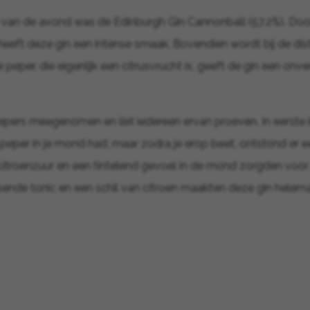
g van de avond was de Edinburgh Gin Cannonball (57.2%). Doo
eeft deze gin een intense smaak. Bovendien wordt bij de dist
 peper, die eigenlijk een citrusvrucht is, geeft de gin een onv
epers meegenomen en liet iedereen ervan proeven. In eerste 
de peper in je mond had, maar zodra je erop beet, ontstond er
itroenzuur en een tintelend gevoel in de mond zorgden voor
ssende tonic en een schil van citroen maakten deze gin helema