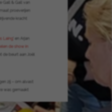
e Gall & Gall van
lmaat proeverijen
drijvende kracht
as Laing
’ en Arjan
telen de show in
t de beurt aan Joël
en zij – om alvast
eze was gemaakt