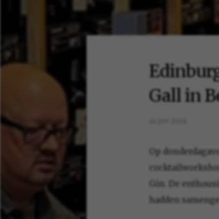
Edinburg
Gall in 
14 juni 2024
Op donderdagavon
cocktailworkshop
Gin. De enthousi
hadden samenges