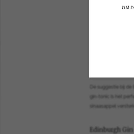
OM D
In het eerste glas 
om te mixen, maar he
deelnemers beter on
Op de tafels lagen s
mochten hiermee zel
De suggestie bij de 
gin-tonic is het per
sinaasappel versterk
Edinburgh Gin