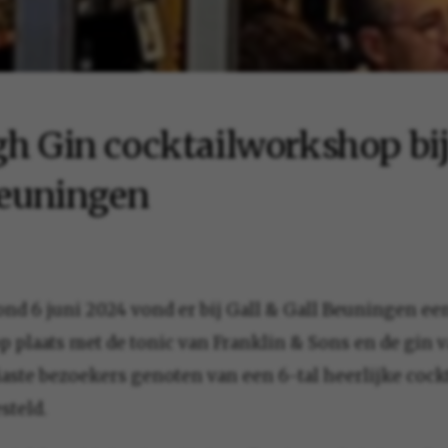
h Gin cocktailworkshop bij
Beuningen
d 6 juni 2024 vond er bij Gall & Gall Beuningen ee
 plaats met de tonic van Franklin & Sons en de gin
aste bezoekers genoten van een 6-tal heerlijke cocktai
teld.