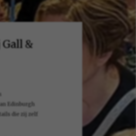
 Gall &
n
 van Edinburgh
ls die zij zelf