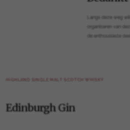
Langs deze weg will
organiseren van dez
de enthousiaste de
HIGHLAND SINGLE MALT SCOTCH WHISKY
Edinburgh Gin