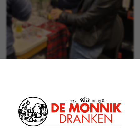
-time!