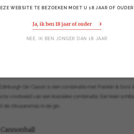
EZE WEBSITE TE BEZOEKEN MOET U 18 JAAR OF OUDER
was al een Edinburgh Gin Classic uitgeschonken. Over het alg
t is wel belangrijk de ingrediënten afzonderlijk te ontdekke
Ja, ik ben 18 jaar of ouder
tdekken wat ze lekker vinden. Daarom proefde men de gin p
NEE, IK BEN JONGER DAN 18 JAAR
nijplankjes, mesjes, tonic, fruit en andere garnering. De ruim
f aan de slag.
Edinburgh Gin Classic is een combinatie met Franklin & Sons I
fecte voorbeeld van een klassieke combinatie. Een klein schill
t de citrusaroma’s in de gin.
 Cannonball