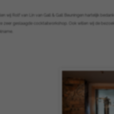
en wij Rolf van Lin van Gall & Gall Beuningen hartelijk bedan
e zeer geslaagde cocktailworkshop. Ook willen wij de bezo
elname.