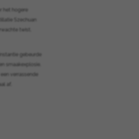
r het hogere
illatie Szechuan
erwachte twist.
instantie gebeurde
 een smaakexplosie.
 een verrassende
al af.