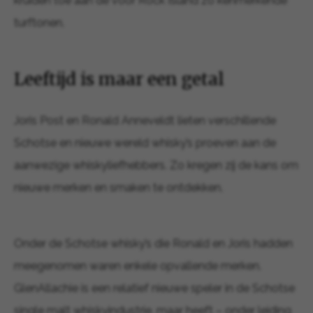
kruiden toe aan de voor Rock Island zo kenmerkende
turftonen.
Leeftijd is maar een getal
Joris Post en Ronald Anneveldt lieten verschillende
Schotse en nieuwe wereld whisky’s proeven aan de
aanwezige whiskyliefhebbers. Zo kregen zij de kans om
nieuwe merken en smaken te ontdekken.
Onder de Schotse whisky’s die Ronald en Joris hadden
meegenomen waren enkele opvallende merken.
GlenAllachie is een relatief nieuwe speler in de Schotse
single malt whiskyindustrie, maar heeft – onder leiding