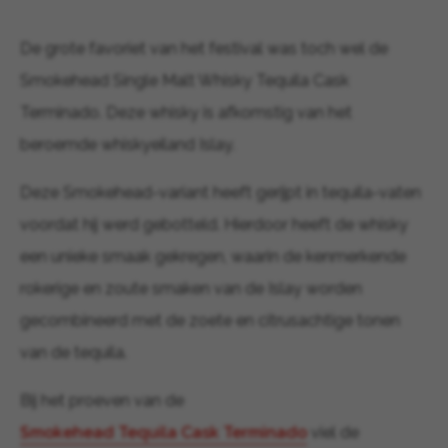
De grote favoriet van het festival was toch wel de
Smokehead Single Malt Whisky Tequila Cask
Terminado. Deze whisky is afkomstig van het
beroemde whiskyeiland Islay.
Deze Smokehead-variant heeft gerijpt in tequila-vaten
voordat hij werd gebotteld. Hierdoor heeft de whisky
een unieke smaak gekregen, waarin de kenmerkende
rokerige en zoute smaken van de Islay worden
gecombineerd met de zoete en citrusachtige tonen
van de tequila.
Bij het proeven van de
Smokehead Tequila Cask Terminado
viel de