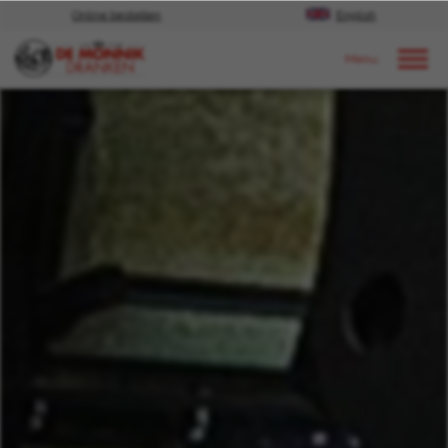
Online bestellen
English
Door naar content
Nieuws
2023
april