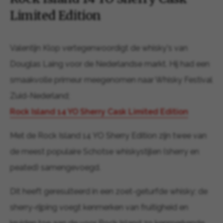
Limited Edition
Valentijn Klop vertegenwoordigt de whisky's van
Douglas Laing voor de Nederlandse markt. Hij had een
smaakvolle primeur meegenomen naar Whisky Festival
Zuid-Nederland;
Rock Island 14 YO Sherry Cask Limited Edition
Met de Rock Island 14 YO Sherry Edition zijn twee van
de meest populaire Schotse whiskystijlen (sherry en
peated) samengevoegd.
Dit heeft geresulteerd in een zoet-geturfde whisky; de
sherry-rijping voegt kenmerken van fruitigheid en