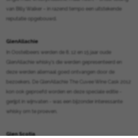
van Billy Walker – in razend tempo een uitstekende
reputatie opgebouwd.
GlenAllachie
In Oostelbeers werden de 8, 12 en 15 jaar oude
GlenAllachie whisky's die werden gepresenteerd en
deze werden allemaal goed ontvangen door de
bezoekers. De GlenAllachie The Cuvee Wine Cask 2012
kon ook geproefd worden en deze speciale editie -
gerijpt in wijnvaten - was een bijzonder interessante
whisky om te proeven.
Glen Scotia