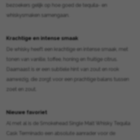
bezoekers gelijk op hoe goed de tequila- en
whiskysmaken samengaan.
Krachtige en intense smaak
De whisky heeft een krachtige en intense smaak, met
tonen van vanille, toffee, honing en fruitige citrus.
Daarnaast is er een subtiele hint van zout en rook
aanwezig, die zorgt voor een prachtige balans tussen
zoet en zout.
Nieuwe favoriet
Al met al is de Smokehead Single Malt Whisky Tequila
Cask Terminado een absolute aanrader voor de