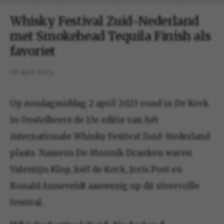
Whisky Festival Zuid-Nederland
met Smokehead Tequila Finish als
favoriet
06 april 2023
Op zondagmiddag 2 april 2023 vond in De Kerk
in Oostelbeers de 13e editie van hét
internationale Whisky Festival Zuid-Nederland
plaats. Namens De Monnik Dranken waren
Valentijn Klop, Joël de Kock, Joris Post en
Ronald Anneveldt aanwezig op dit sfeervolle
festival.