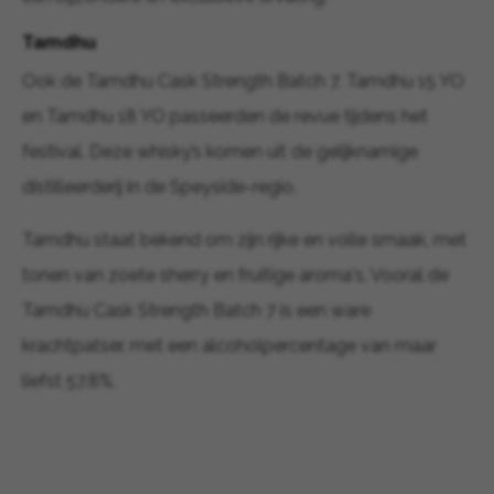
Tamdhu
Ook de Tamdhu Cask Strength Batch 7, Tamdhu 15 YO
en Tamdhu 18 YO passeerden de revue tijdens het
festival. Deze whisky’s komen uit de gelijknamige
distilleerderij in de Speyside-regio.
Tamdhu staat bekend om zijn rijke en volle smaak, met
tonen van zoete sherry en fruitige aroma's. Vooral de
Tamdhu Cask Strength Batch 7 is een ware
krachtpatser, met een alcoholpercentage van maar
liefst 57,8%.